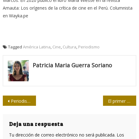
Marcos. En 2020 publicó el libro María Wiesse en la revista
Amauta: Los orígenes de la crítica de cine en el Perú. Columnista
en Wayka.pe
Tagged
América Latina
,
Cine
,
Cultura
,
Periodismo
Patricia Maria Guerra Soriano
Navegación
Periodismo cubano y sus demonios
El primer campeón mundial juvenil de ajedrez dice adiós a los 88 años
de
entradas
Deja una respuesta
Tu dirección de correo electrónico no será publicada.
Los