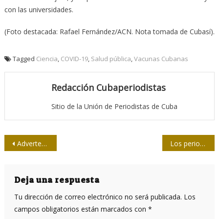
con las universidades.
(Foto destacada: Rafael Fernández/ACN. Nota tomada de Cubasí).
Tagged
Ciencia
,
COVID-19
,
Salud pública
,
Vacunas Cubanas
Redacción Cubaperiodistas
Sitio de la Unión de Periodistas de Cuba
Navegación
Advertencias muy sabias
Los periodistas también se batían
de
entradas
Deja una respuesta
Tu dirección de correo electrónico no será publicada.
Los
campos obligatorios están marcados con
*