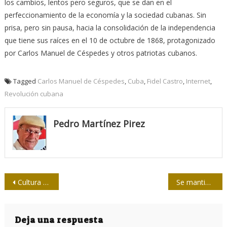
los cambios, lentos pero seguros, que se dan en el
perfeccionamiento de la economía y la sociedad cubanas. Sin
prisa, pero sin pausa, hacia la consolidación de la independencia
que tiene sus raíces en el 10 de octubre de 1868, protagonizado
por Carlos Manuel de Céspedes y otros patriotas cubanos.
Tagged
Carlos Manuel de Céspedes
,
Cuba
,
Fidel Castro
,
Internet
,
Revolución cubana
Pedro Martínez Pirez
Navegación
Cultura de la calidad en la televisión pública
Se mantiene en Cuba tendencia a la disminución de casos de COVID-19
de
entradas
Deja una respuesta