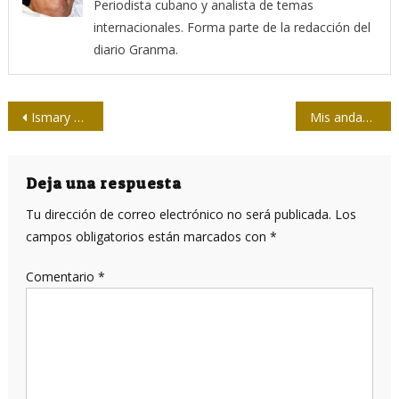
Periodista cubano y analista de temas
internacionales. Forma parte de la redacción del
diario Granma.
Navegación
Ismary Barcia Leyva: Vivir para el periodismo
Mis andanzas en el periodismo deportivo
de
entradas
Deja una respuesta
Tu dirección de correo electrónico no será publicada.
Los
campos obligatorios están marcados con
*
Comentario
*