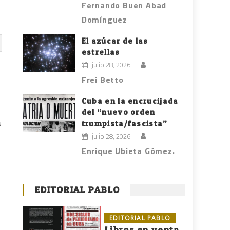
Fernando Buen Abad
Domínguez
El azúcar de las
estrellas
julio 28, 2026
Frei Betto
Cuba en la encrucijada
del “nuevo orden
s
trumpista/fascista”
julio 28, 2026
Enrique Ubieta Gómez.
EDITORIAL PABLO
EDITORIAL PABLO
Libros en venta