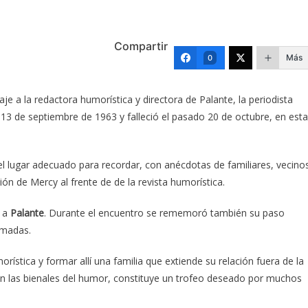
Compartir
Más
0
je a la redactora humorística y directora de Palante, la periodista
13 de septiembre de 1963 y falleció el pasado 20 de octubre, en esta
 el lugar adecuado para recordar, con anécdotas de familiares, vecino
ión de Mercy al frente de de la revista humorística.
o a
Palante
. Durante el encuentro se rememoró también su paso
rmadas.
ística y formar allí una familia que extiende su relación fuera de la
en las bienales del humor, constituye un trofeo deseado por muchos