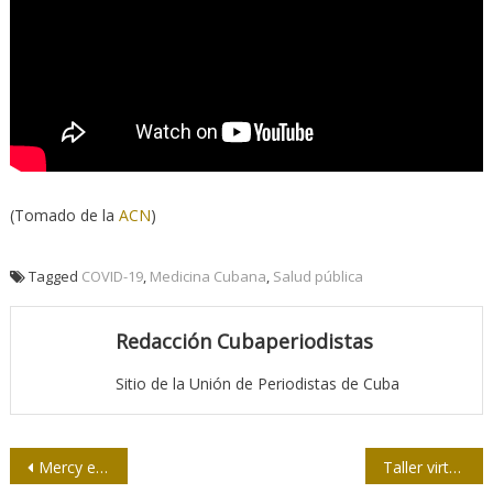
(Tomado de la
ACN
)
Tagged
COVID-19
,
Medicina Cubana
,
Salud pública
Redacción Cubaperiodistas
Sitio de la Unión de Periodistas de Cuba
Navegación
Mercy en el recuerdo
Taller virtual de posicionamiento web