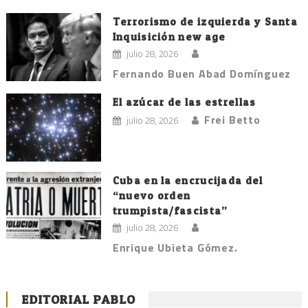
Terrorismo de izquierda y Santa
Inquisición new age
julio 28, 2026
Fernando Buen Abad Domínguez
El azúcar de las estrellas
Frei Betto
julio 28, 2026
Cuba en la encrucijada del
“nuevo orden
trumpista/fascista”
julio 28, 2026
Enrique Ubieta Gómez.
EDITORIAL PABLO