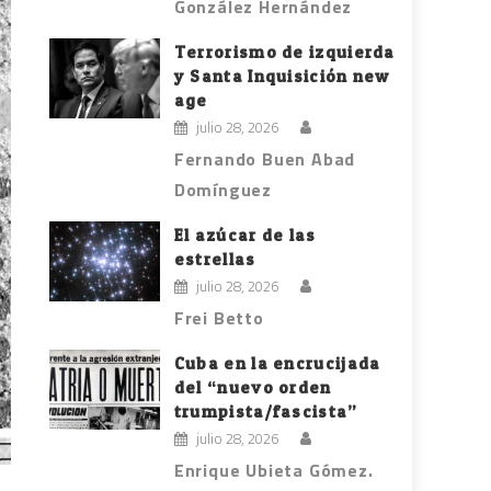
González Hernández
Terrorismo de izquierda
y Santa Inquisición new
age
julio 28, 2026
Fernando Buen Abad
Domínguez
El azúcar de las
estrellas
julio 28, 2026
Frei Betto
Cuba en la encrucijada
del “nuevo orden
trumpista/fascista”
julio 28, 2026
Enrique Ubieta Gómez.