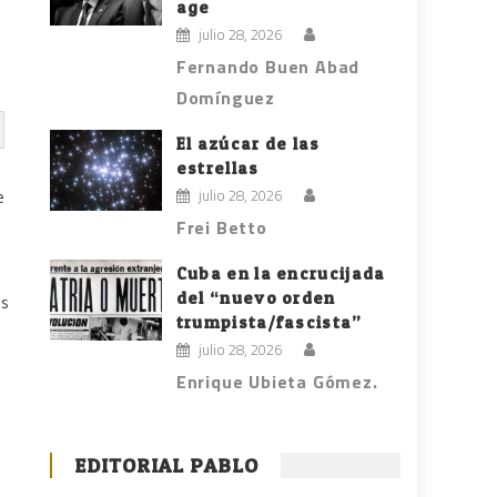
age
julio 28, 2026
Fernando Buen Abad
Domínguez
El azúcar de las
estrellas
julio 28, 2026
e
Frei Betto
Cuba en la encrucijada
del “nuevo orden
es
trumpista/fascista”
julio 28, 2026
Enrique Ubieta Gómez.
EDITORIAL PABLO