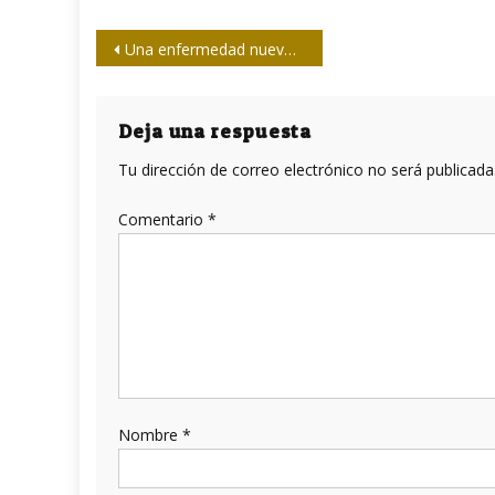
Navegación
Una enfermedad nueva que debemos conocer: COVID-19 después de ser vacunado
de
entradas
Deja una respuesta
Tu dirección de correo electrónico no será publicada
Comentario
*
Nombre
*