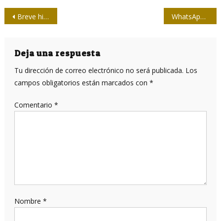
Navegación
Breve historia del himno nacional de Cuba
WhatsApp dejará de funcionar en estos teléfonos inteligentes
de
entradas
Deja una respuesta
Tu dirección de correo electrónico no será publicada.
Los
campos obligatorios están marcados con
*
Comentario
*
Nombre
*