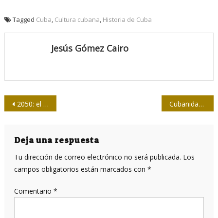
Tagged
Cuba
,
Cultura cubana
,
Historia de Cuba
Jesús Gómez Cairo
Navegación
2050: el mundo que viene
Cubanidad y cubanía*
de
entradas
Deja una respuesta
Tu dirección de correo electrónico no será publicada.
Los
campos obligatorios están marcados con
*
Comentario
*