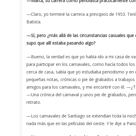
—Marta, su carrera como periodista prácticamente com
—Claro, yo terminé la carrera a principios de 1953. Ten
Batista.
—Sí, pero ¿más allá de las circunstancias casuales que
supo que allí estaba pasando algo?
—Bueno, la verdad es que yo había ido a mi casa de va
para participar en los carnavales, como hacía todos los
cerca de casa, sabía que yo estudiaba periodismo y en d
pequeñas notas, crónicas o pie de grabados a trabajos q
amigos para los carnavales, y me encontré con él. —¿
—Una crónica del carnaval y unos pie de grabados, pe
retrato.
—Los carnavales de Santiago se extendían toda la noche
nada más que en las películas del oeste. Y le dije a Pan