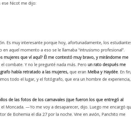
 ese Nicot me dijo:
ión. Es muy interesante porque hoy, afortunadamente, los estudiante
o en aquel momento a eso se le llamaba “intrusismo profesional”.
os mujeres que ví aquí? Él me contestó muy bravo, y mirándome me
 el combate. Y no le pregunté nada más. Pero
un rato después me
grafo había retratado a las mujeres,
que eran
Melba y Haydée
. En fin
imos todo el lugar, y el fotógrafo, que era un hombre de experiencia,
ollos de las fotos de los carnavales (que fueron los que entregó al
n el Moncada. —Yo me voy a desaparecer, dijo. Luego me encargó q
ector de Bohemia el día 27 por la noche. Vine en avión, Panchito me