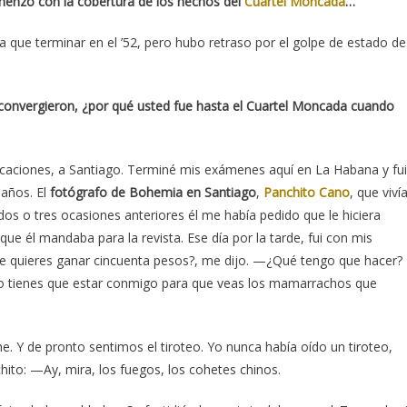
enzó con la cobertura de los hechos del
Cuartel Moncada
…
ía que terminar en el ’52, pero hubo retraso por el golpe de estado de
 convergieron, ¿por qué usted fue hasta el Cuartel Moncada cuando
caciones, a Santiago. Terminé mis exámenes aquí en La Habana y fui
 años. El
fotógrafo de Bohemia en Santiago
,
Panchi
to Can
o
, que viví
os o tres ocasiones anteriores él me había pedido que le hiciera
ue él mandaba para la revista. Ese día por la tarde, fui con mis
Te quieres ganar cincuenta pesos?, me dijo. —¿Qué tengo que hacer?
ro tienes que estar conmigo para que veas los mamarrachos que
. Y de pronto sentimos el tiroteo. Yo nunca había oído un tiroteo,
chito: —Ay, mira, los fuegos, los cohetes chinos.