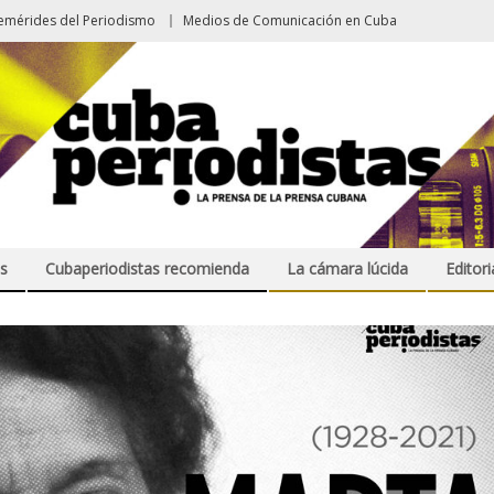
emérides del Periodismo
Medios de Comunicación en Cuba
s
Cubaperiodistas recomienda
La cámara lúcida
Editori