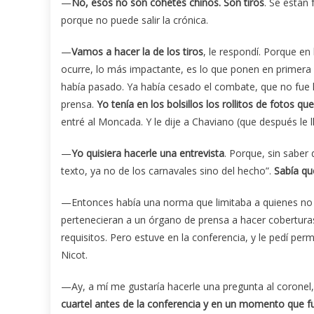
—
No, esos no son cohetes chinos. Son tiros
. Se están 
porque no puede salir la crónica.
—
Vamos a hacer la de los tiros
, le respondí. Porque e
ocurre, lo más impactante, es lo que ponen en primera 
había pasado. Ya había cesado el combate, que no fue la
prensa.
Yo tenía en los bolsillos los rollitos de fotos q
entré al Moncada. Y le dije a Chaviano (que después le 
—
Yo quisiera hacerle una entrevista
. Porque, sin saber
texto, ya no de los carnavales sino del hecho”.
Sabía qu
—Entonces había una norma que limitaba a quienes no 
pertenecieran a un órgano de prensa a hacer coberturas
requisitos. Pero estuve en la conferencia, y le pedí per
Nicot.
—Ay, a mí me gustaría hacerle una pregunta al coronel,
cuartel antes de la conferencia y en un momento que fu