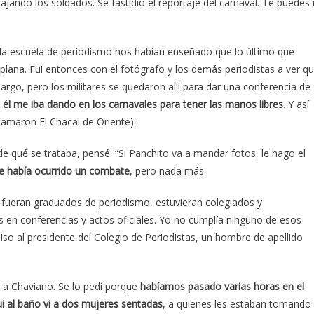
fajando los soldados. Se fastidió el reportaje del carnaval. Te puedes i
n la escuela de periodismo nos habían enseñado que lo último que
plana. Fui entonces con el fotógrafo y los demás periodistas a ver q
rgo, pero los militares se quedaron allí para dar una conferencia de
ue él me iba dando en los carnavales para tener las manos libres
. Y así
llamaron El Chacal de Oriente):
 de qué se trataba, pensé: “Si Panchito va a mandar fotos, le hago el
e había ocurrido un combate
, pero nada más.
fueran graduados de periodismo, estuvieran colegiados y
 en conferencias y actos oficiales. Yo no cumplía ninguno de esos
miso al presidente del Colegio de Periodistas, un hombre de apellido
 a Chaviano. Se lo pedí porque
habíamos pasado varias horas en el
i al baño vi a dos mujeres sentadas
, a quienes les estaban tomando