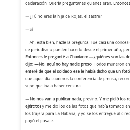
declaración. Quería preguntarles quiénes eran. Entonces
—¿Tú no eres la hija de Rojas, el sastre?
—Sí
—Ah, está bien, hazle la pregunta. Fue casi una conces
de periodismo pueden hacerlo desde el primer año, per
Entonces le pregunté a Chaviano: —¿quiénes son las d
dijo: —No, aquí no hay nadie preso
. Todos murieron en
enteré de que el soldado ese le había dicho que un fotó
que aquel día cubrimos la conferencia de prensa, recorr
supo que iba a haber censura.
—
No nos van a publicar nada
, previno.
Y me pidió los r
ejército)
y me dio los de las fotos que había tomado e
los trajera para La Habana, y yo se los entregué al dir
pagó el pasaje.