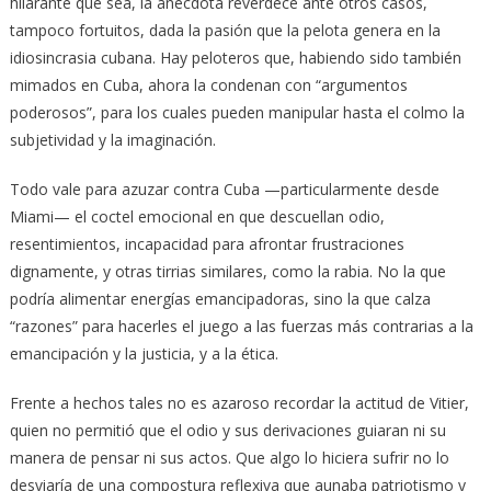
hilarante que sea, la anécdota reverdece ante otros casos,
tampoco fortuitos, dada la pasión que la pelota genera en la
idiosincrasia cubana. Hay peloteros que, habiendo sido también
mimados en Cuba, ahora la condenan con “argumentos
poderosos”, para los cuales pueden manipular hasta el colmo la
subjetividad y la imaginación.
Todo vale para azuzar contra Cuba —particularmente desde
Miami— el coctel emocional en que descuellan odio,
resentimientos, incapacidad para afrontar frustraciones
dignamente, y otras tirrias similares, como la rabia. No la que
podría alimentar energías emancipadoras, sino la que calza
“razones” para hacerles el juego a las fuerzas más contrarias a la
emancipación y la justicia, y a la ética.
Frente a hechos tales no es azaroso recordar la actitud de Vitier,
quien no permitió que el odio y sus derivaciones guiaran ni su
manera de pensar ni sus actos. Que algo lo hiciera sufrir no lo
desviaría de una compostura reflexiva que aunaba patriotismo y