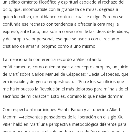
un sólido cimiento filosófico y espiritual asociado al rechazo del
odio, que, incompatible con la grandeza de miras, degrada a
quien lo cultiva, no al blanco contra el cual se dirige. Pero no se
confunda ese rechazo con tendencia a ofrecer la otra mejilla:
expresó, ante todo, una sólida convicción de las ideas defendidas,
y del propio valor personal, ese que se asocia con el reclamo
cristiano de amar al prójimo como a uno mismo.
La mencionada conferencia recordó a Vitier citando
enfáticamente, como quien proyecta conceptos propios, un juicio
de Martí sobre Carlos Manuel de Céspedes: “Decía Céspedes, que
era irascible y de genio tempestuoso:—‘Entre los sacrificios que
me ha impuesto la Revolución el más doloroso para mí ha sido el
sacrificio de mi carácter’. Esto es, dominó lo que nadie domina”.
Con respecto al martiniqués Frantz Fanon y al tunecino Albert
Memmi —relevantes pensadores de la liberación en el siglo XX,
Vitier halló en Martí una perspectiva metodológica diferente para
pensar, y para actuar: el cubano fue capaz de “no devolver odio