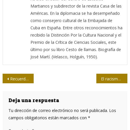
Martianos y subdirector de la revista Casa de las
Américas. En la diplomacia se ha desempeñado
como consejero cultural de la Embajada de
Cuba en España. Entre otros reconocimientos ha
recibido la Distinción Por la Cultura Nacional y el
Premio de la Crítica de Ciencias Sociales, este
último por su libro Cesto de llamas. Biografía de
José Martí. (Velasco, Holguín, 1950).
Navegación
Recuerdan a periodistas fallecidos por Covid 19 en Ciego de Ávila
El racismo: una sombra que recorre Bolivia
de
entradas
Deja una respuesta
Tu dirección de correo electrónico no será publicada.
Los
campos obligatorios están marcados con
*