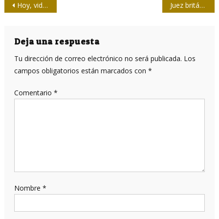
Navegación
Hoy, videoconferencia por los canales de las redes sociales de Cubaperiodistas: Fidel, Periodismo y Revolución
Juez británico aplaza hasta octubre audiencia de extradición de Julian Assange
de
entradas
Deja una respuesta
Tu dirección de correo electrónico no será publicada.
Los
campos obligatorios están marcados con
*
Comentario
*
Nombre
*