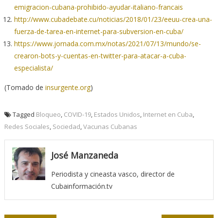
emigracion-cubana-prohibido-ayudar-italiano-francais
http://www.cubadebate.cu/noticias/2018/01/23/eeuu-crea-una-
fuerza-de-tarea-en-internet-para-subversion-en-cuba/
https://www.jornada.com.mx/notas/2021/07/13/mundo/se-
crearon-bots-y-cuentas-en-twitter-para-atacar-a-cuba-
especialista/
(Tomado de
insurgente.org
)
Tagged
Bloqueo
,
COVID-19
,
Estados Unidos
,
Internet en Cuba
,
Redes Sociales
,
Sociedad
,
Vacunas Cubanas
José Manzaneda
Periodista y cineasta vasco, director de
Cubainformación.tv