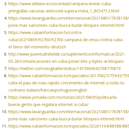
https://www.eldiario.es/sociedad/campana-enviar-cuba-
jeringuillas-vacunas-anticovid-supera-meta_1_8054712.html
https://www.lavanguardia.com/internacional/20210801/7638158/
pone-mas-sanciones-cuba-busca-burlar-bloqueo-internet.html
https://www.cubainformacion.tv/contra-
cuba/20210809/92700/92700-campana-de-eeuu-contra-cuba-
el-favor-del-momento-deutsch
http://www.juventudrebelde.cu/suplementos/informatica/2021-
05-26/comunicaciones-en-cuba-poner-bits-y-bytes-al-bloqueo
https://twitter.com/sergitable/status/1415960642708770819
https://www.cubainformacion.tv/especiales/20170827/75943/75
cuba-el-pais-de-mas-rapido-crecimiento-de-internet-o-todo-lo-
contrario-italianofrancaisportuguesenglish
https://www.jornada.com.mx/notas/2021/08/05/politica/la-
buena-gente-que-regalara-internet-a-cuba/
https://www.lavanguardia.com/internacional/20210801/7638158/
pone-mas-sanciones-cuba-busca-burlar-bloqueo-internet.html
https://www.cubainformacion.tv/especiales/20201104/88588/88