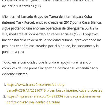
convertido a la emigración cubana en la única que no puede
ayudar a sus familias (11).
Mientras,
el llamado Grupo de Tarea de Internet para Cuba
(Internet Task Force), entidad creada en 2017 por la Casa Blanca,
sigue pilotando una enorme operación de ciberguerra
contra la
Isla, mediante el bombardeo en redes sociales (12). El objetivo:
hacer estallar la caldera de la sociedad cubana, aprovechando las
penurias económicas creadas por el bloqueo, las sanciones y la
pandemia (13).
Todo, en la comodidad que le brida el apoyo –o el silencio
cómplice- de una prensa incapaz de destapar su escandaloso y
evidente cinismo.
https://www.france24.com/es/ee-uu-y-
canad%C3%A1/20210716-biden-busca-internet-cuba-protestas
https://m.prensa-latina.cu/?p=89233/inicia-vacunacion-masiva-
contra-covid-19-al-centro-de-cuba/