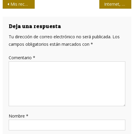
Navegación
Mis recuerdos de Fidel
Internet, vacunas y remesas a Cuba: EEUU promete lo que prohíbe
de
entradas
Deja una respuesta
Tu dirección de correo electrónico no será publicada.
Los
campos obligatorios están marcados con
*
Comentario
*
Nombre
*