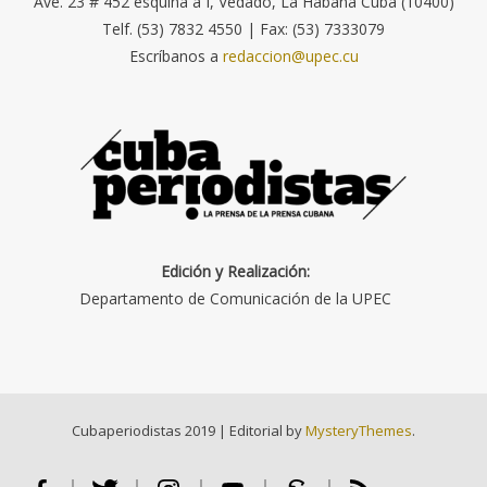
Ave. 23 # 452 esquina a I, Vedado, La Habana Cuba (10400)
Telf. (53) 7832 4550 | Fax: (53) 7333079
Escríbanos a
redaccion@upec.cu
Edición y Realización:
Departamento de Comunicación de la UPEC
Cubaperiodistas 2019
|
Editorial by
MysteryThemes
.