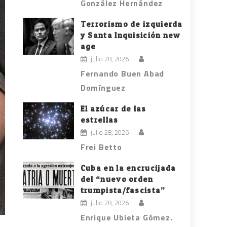
González Hernández
Terrorismo de izquierda
y Santa Inquisición new
age
julio 28, 2026
Fernando Buen Abad
Domínguez
El azúcar de las
estrellas
julio 28, 2026
Frei Betto
Cuba en la encrucijada
del “nuevo orden
trumpista/fascista”
julio 28, 2026
Enrique Ubieta Gómez.