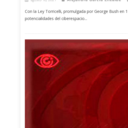
Con la Ley Torricelli, promulgada por George Bush en 1
potencialidades del ciberespacio...