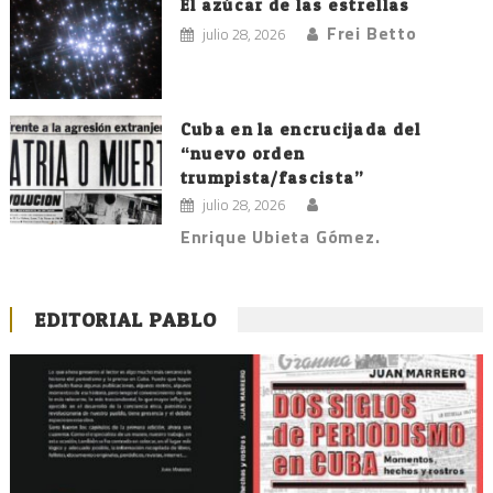
El azúcar de las estrellas
Frei Betto
julio 28, 2026
Cuba en la encrucijada del
“nuevo orden
trumpista/fascista”
julio 28, 2026
Enrique Ubieta Gómez.
EDITORIAL PABLO