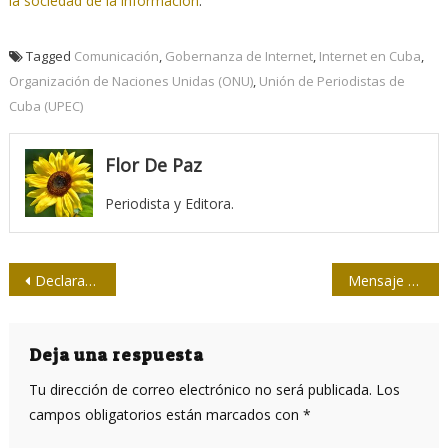
la sociedad de la información
.
Tagged
Comunicación
,
Gobernanza de Internet
,
Internet en Cuba
,
Organización de Naciones Unidas (ONU)
,
Unión de Periodistas de
Cuba (UPEC)
Flor De Paz
Periodista y Editora.
Navegación
Declaración de la Federación Latinoamericana de Periodistas: Hasta siempre, Hernán
Mensaje de condolencia de la UPEC: Hernán Uribe, amigo entrañable
de
entradas
Deja una respuesta
Tu dirección de correo electrónico no será publicada.
Los
campos obligatorios están marcados con
*