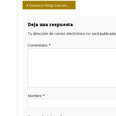
Navegación
Destaca Felap trascendencia de periodista cubana Marta Rojas
de
entradas
Deja una respuesta
Tu dirección de correo electrónico no será publicada
Comentario
*
Nombre
*