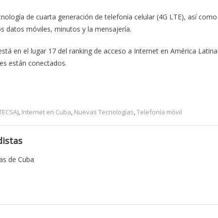
ecnología de cuarta generación de telefonía celular (4G LTE), así como
 datos móviles, minutos y la mensajería.
está en el lugar 17 del ranking de acceso a Internet en América Latina
ales están conectados.
TECSA)
,
Internet en Cuba
,
Nuevas Tecnologías
,
Telefonía móvil
istas
tas de Cuba