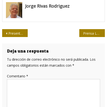
Jorge Rivas Rodriguez
Navegación
Presentan resultados del estudio sobre violencia de género en la prensa cubana
Prensa Latina por un mejor periodismo para Cuba y el mundo
de
entradas
Deja una respuesta
Tu dirección de correo electrónico no será publicada.
Los
campos obligatorios están marcados con
*
Comentario
*