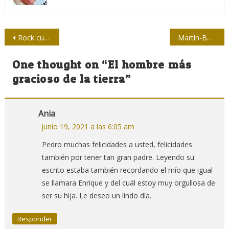
Navegación
Rock cubano: El magnetismo de Histéresis
Martín-Barbero y una cartografía de los afectos
de
One thought on “
El hombre más
entradas
gracioso de la tierra
”
Ania
junio 19, 2021 a las 6:05 am
Pedro muchas felicidades a usted, felicidades
también por tener tan gran padre. Leyendo su
escrito estaba también recordando el mío que igual
se llamara Enrique y del cuál estoy muy orgullosa de
ser su hija. Le deseo un lindo día.
Responder