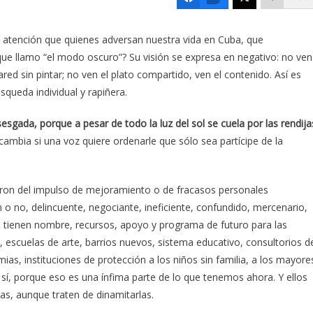
la atención que quienes adversan nuestra vida en Cuba, que
ue llamo “el modo oscuro”? Su visión se expresa en negativo: no ven
pared sin pintar; no ven el plato compartido, ven el contenido. Así es
squeda individual y rapiñera.
gada, porque a pesar de todo la luz del sol se cuela por las rendija
cambia si una voz quiere ordenarle que sólo sea partícipe de la
rgieron del impulso de mejoramiento o de fracasos personales
 o no, delincuente, negociante, ineficiente, confundido, mercenario,
ya tienen nombre, recursos, apoyo y programa de futuro para las
ra, escuelas de arte, barrios nuevos, sistema educativo, consultorios d
as, instituciones de protección a los niños sin familia, a los mayore
 sí, porque eso es una ínfima parte de lo que tenemos ahora. Y ellos
as, aunque traten de dinamitarlas.