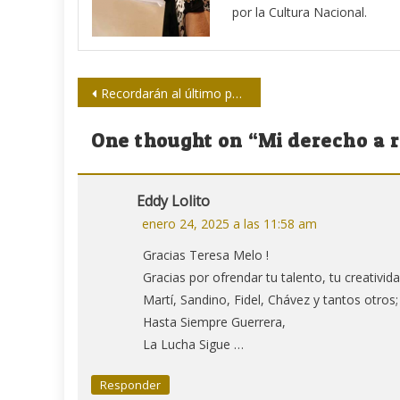
por la Cultura Nacional.
Navegación
Recordarán al último periodista asesinado en Cuba: el joven ecuatoriano Carlos Bastidas Argüello
de
One thought on “
Mi derecho a r
entradas
Eddy Lolito
enero 24, 2025 a las 11:58 am
Gracias Teresa Melo !
Gracias por ofrendar tu talento, tu creativid
Martí, Sandino, Fidel, Chávez y tantos otros;
Hasta Siempre Guerrera,
La Lucha Sigue …
Responder