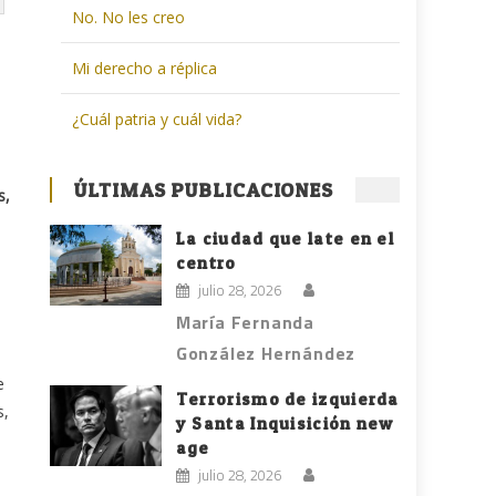
No. No les creo
Mi derecho a réplica
¿Cuál patria y cuál vida?
ÚLTIMAS PUBLICACIONES
s,
La ciudad que late en el
centro
julio 28, 2026
María Fernanda
González Hernández
e
Terrorismo de izquierda
s,
y Santa Inquisición new
age
julio 28, 2026