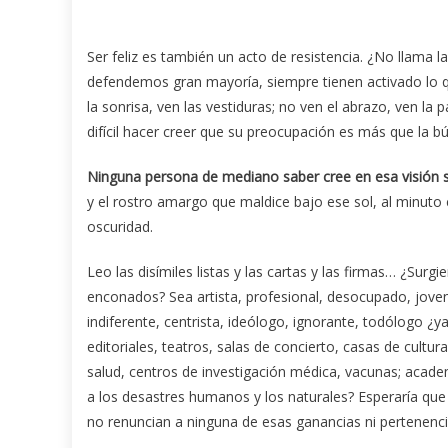
Ser feliz es también un acto de resistencia. ¿No llama 
defendemos gran mayoría, siempre tienen activado lo q
la sonrisa, ven las vestiduras; no ven el abrazo, ven la 
difícil hacer creer que su preocupación es más que la bú
Ninguna persona de mediano saber cree en esa visión ses
y el rostro amargo que maldice bajo ese sol, al minuto 
oscuridad.
Leo las disímiles listas y las cartas y las firmas… ¿Su
enconados? Sea artista, profesional, desocupado, joven
indiferente, centrista, ideólogo, ignorante, todólogo ¿
editoriales, teatros, salas de concierto, casas de cultu
salud, centros de investigación médica, vacunas; academi
a los desastres humanos y los naturales? Esperaría que
no renuncian a ninguna de esas ganancias ni pertenenci