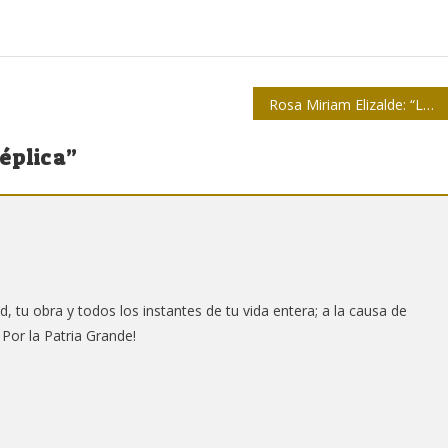
Rosa Miriam Elizalde: “La Jiribilla me cambió la vida”
éplica
”
ad, tu obra y todos los instantes de tu vida entera; a la causa de
 Por la Patria Grande!