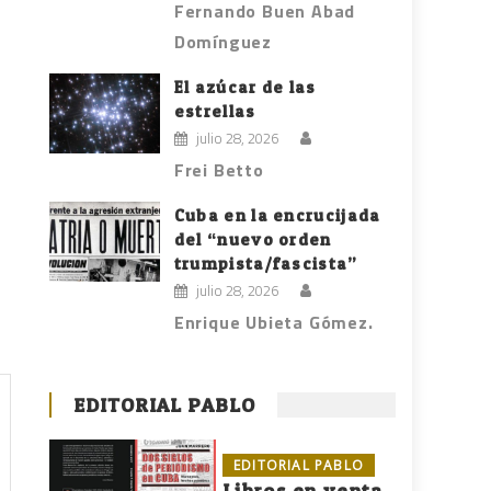
Fernando Buen Abad
Domínguez
El azúcar de las
estrellas
julio 28, 2026
Frei Betto
Cuba en la encrucijada
del “nuevo orden
trumpista/fascista”
julio 28, 2026
Enrique Ubieta Gómez.
EDITORIAL PABLO
EDITORIAL PABLO
Libros en venta