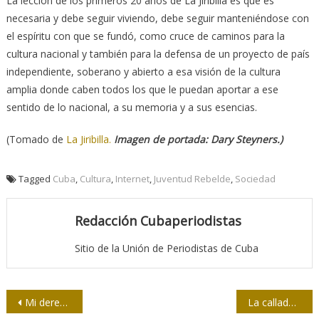
La lección de los primeros 20 años de La Jiribilla es que es
necesaria y debe seguir viviendo, debe seguir manteniéndose con
el espíritu con que se fundó, como cruce de caminos para la
cultura nacional y también para la defensa de un proyecto de país
independiente, soberano y abierto a esa visión de la cultura
amplia donde caben todos los que le puedan aportar a ese
sentido de lo nacional, a su memoria y a sus esencias.
(Tomado de
La Jiribilla.
Imagen de portada: Dary Steyners.)
Tagged
Cuba
,
Cultura
,
Internet
,
Juventud Rebelde
,
Sociedad
Redacción Cubaperiodistas
Sitio de la Unión de Periodistas de Cuba
Navegación
Mi derecho a réplica
La callada por respuesta: un error (horror) a erradicar