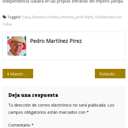
independencia cubana en las propias entrañas del imperio yanqui.
Tagged
Cuba
,
Estados Unidos
,
Historia
,
José Martí
,
Solidaridad con
Cuba
Pedro Martínez Pirez
Navegación
Maestro de periodistas: Ernesto Vera Méndez
Rolando de Oráa, in memorian
de
entradas
Deja una respuesta
Tu dirección de correo electrónico no será publicada.
Los
campos obligatorios están marcados con
*
Comentario
*