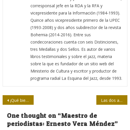
corresponsal jefe en la RDA y la RFA y
vicepresidente para la Información (1984-1993).
Quince años vicepresidente primero de la UPEC
(1993-2008) y dos años subdirector de la revista
Bohemia (2014-2016). Entre sus
condecoraciones cuenta con seis Distinciones,
tres Medallas y dos Sellos. Es autor de varios
libros testimoniales y sobre el jazz, materia
sobre la que es fundador de un sitio web del
Ministerio de Cultura y escritor y productor de
programa radial La Esquina del Jazz, desde 1993.
Navegación
¡Qué bien marcha el programa Glorias Deportivas!
Las dos afrentas del 20 de mayo
de
One thought on “
Maestro de
entradas
periodistas: Ernesto Vera Méndez
”