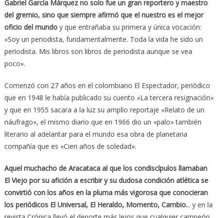
Gabriel García Márquez no solo fue un gran reportero y maestro
del gremio, sino que siempre afirmó que el nuestro es el mejor
oficio del mundo
y que entrañaba su primera y única vocación:
«Soy un periodista, fundamentalmente. Toda la vida he sido un
periodista. Mis libros son libros de periodista aunque se vea
poco».
Comenzó con 27 años en el colombiano El Espectador, periódico
que en 1948 le había publicado su cuento «La tercera resignación»
y que en 1955 sacara a la luz su amplio reportaje «Relato de un
náufrago», el mismo diario que en 1966 dio un «palo» también
literario al adelantar para el mundo esa obra de planetaria
compañía que es «Cien años de soledad».
Aquel muchacho de Aracataca al que los condiscípulos llamaban
El Viejo por su afición a escribir y su dudosa condición atlética se
convirtió con los años en la pluma más vigorosa que conocieran
los periódicos El Universal, El Heraldo, Momento, Cambio.
.. y en la
revista Crónica llevó el deporte más lejos que cualquier campeón