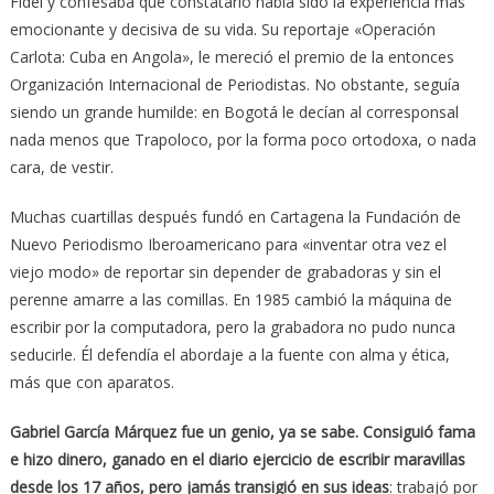
Fidel y confesaba que constatarlo había sido la experiencia más
emocionante y decisiva de su vida. Su reportaje «Operación
Carlota: Cuba en Angola», le mereció el premio de la entonces
Organización Internacional de Periodistas. No obstante, seguía
siendo un grande humilde: en Bogotá le decían al corresponsal
nada menos que Trapoloco, por la forma poco ortodoxa, o nada
cara, de vestir.
Muchas cuartillas después fundó en Cartagena la Fundación de
Nuevo Periodismo Iberoamericano para «inventar otra vez el
viejo modo» de reportar sin depender de grabadoras y sin el
perenne amarre a las comillas. En 1985 cambió la máquina de
escribir por la computadora, pero la grabadora no pudo nunca
seducirle. Él defendía el abordaje a la fuente con alma y ética,
más que con aparatos.
Gabriel García Márquez fue un genio, ya se sabe. Consiguió fama
e hizo dinero, ganado en el diario ejercicio de escribir maravillas
desde los 17 años, pero jamás transigió en sus ideas
: trabajó por