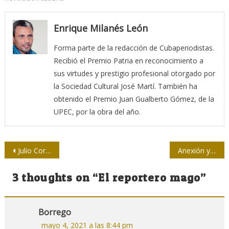
Enrique Milanés León
Forma parte de la redacción de Cubaperiodistas.
Recibió el Premio Patria en reconocimiento a
sus virtudes y prestigio profesional otorgado por
la Sociedad Cultural José Martí. También ha
obtenido el Premio Juan Gualberto Gómez, de la
UPEC, por la obra del año.
Navegación
Julio Cortázar. Palabras para la libertad
Anexión y anexionismo, una vez más
de
3 thoughts on “
El reportero mago
”
entradas
Borrego
mayo 4, 2021 a las 8:44 pm