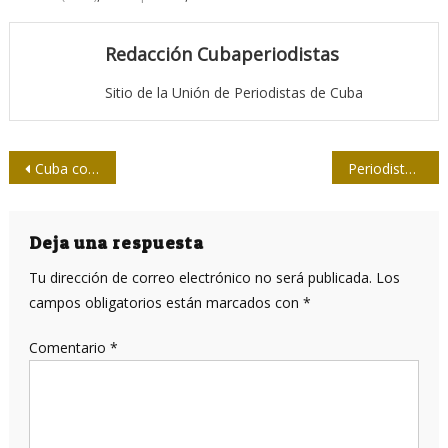
Redacción Cubaperiodistas
Sitio de la Unión de Periodistas de Cuba
Navegación
Cuba con resultados en pos de la soberanía tecnológica
Periodistas muertos por la pandemia
de
entradas
Deja una respuesta
Tu dirección de correo electrónico no será publicada.
Los
campos obligatorios están marcados con
*
Comentario
*