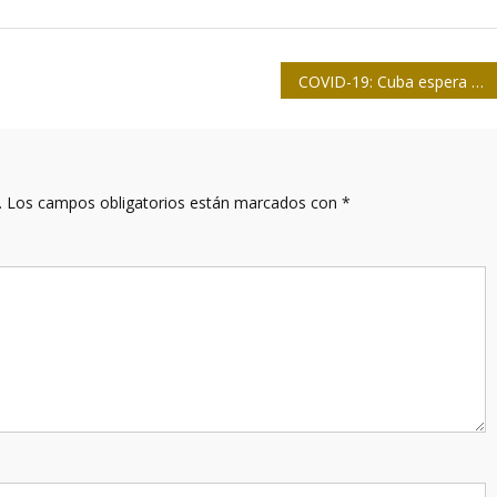
COVID-19: Cuba espera contar con un PCR nacional a finales de abril
.
Los campos obligatorios están marcados con
*