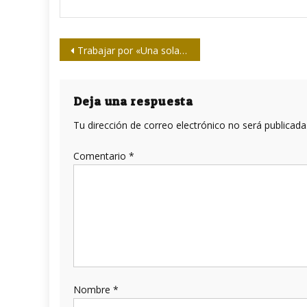
Navegación
Trabajar por «Una sola Salud» es defender al país
de
entradas
Deja una respuesta
Tu dirección de correo electrónico no será publicada
Comentario
*
Nombre
*