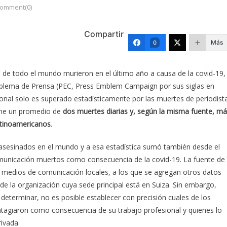
omment(0)
Compartir
Más
0
 de todo el mundo murieron en el último año a causa de la covid-19,
blema de Prensa (PEC, Press Emblem Campaign por sus siglas en
onal solo es superado estadísticamente por las muertes de periodist
pone un promedio de
dos muertes diarias y, según la misma fuente, m
latinoamericanos
.
 asesinados en el mundo y a esa estadística sumó también desde el
comunicación muertos como consecuencia de la covid-19. La fuente de
os medios de comunicación locales, a los que se agregan otros datos
e la organización cuya sede principal está en Suiza. Sin embargo,
de determinar, no es posible establecer con precisión cuales de los
contagiaron como consecuencia de su trabajo profesional y quienes lo
rivada.