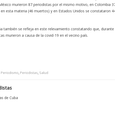
 México murieron 87 periodistas por el mismo motivo, en Colombia 3
do en esta materia (46 muertos) y en Estados Unidos se constataron 4
emia también se refleja en este relevamiento constatando que, durante
s murieron a causa de la covid-19 en el vecino país.
,
Periodismo
,
Periodistas
,
Salud
istas
tas de Cuba