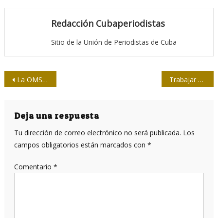
Redacción Cubaperiodistas
Sitio de la Unión de Periodistas de Cuba
Navegación
La OMS considera “inaceptablemente lento” el ritmo de vacunación en Europa ante la situación
Trabajar por «Una sola Salud» es defender al país
de
entradas
Deja una respuesta
Tu dirección de correo electrónico no será publicada.
Los
campos obligatorios están marcados con
*
Comentario
*