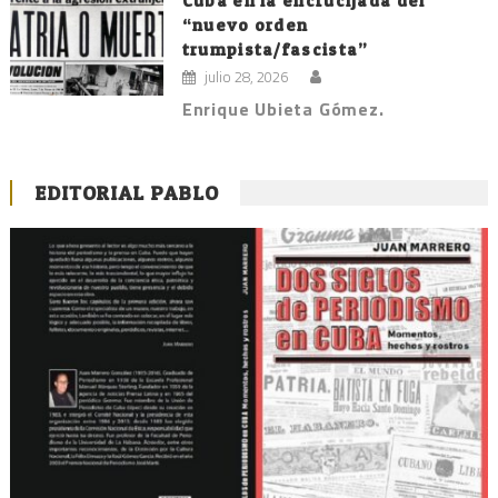
Cuba en la encrucijada del
“nuevo orden
trumpista/fascista”
julio 28, 2026
Enrique Ubieta Gómez.
EDITORIAL PABLO