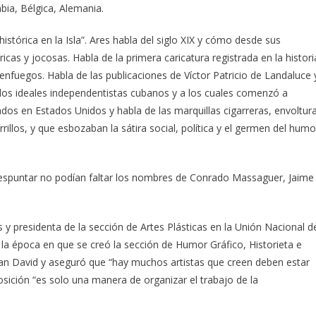
bia, Bélgica, Alemania.
stórica en la Isla”. Ares habla del siglo XIX y cómo desde sus
as y jocosas. Habla de la primera caricatura registrada en la histori
ienfuegos. Habla de las publicaciones de Víctor Patricio de Landaluce 
 los ideales independentistas cubanos y a los cuales comenzó a
os en Estados Unidos y habla de las marquillas cigarreras, envoltur
rillos, y que esbozaban la sátira social, política y el germen del humo
despuntar no podían faltar los nombres de Conrado Massaguer, Jaime
y presidenta de la sección de Artes Plásticas en la Unión Nacional d
e la época en que se creó la sección de Humor Gráfico, Historieta e
uan David y aseguró que “hay muchos artistas que creen deben estar
osición “es solo una manera de organizar el trabajo de la