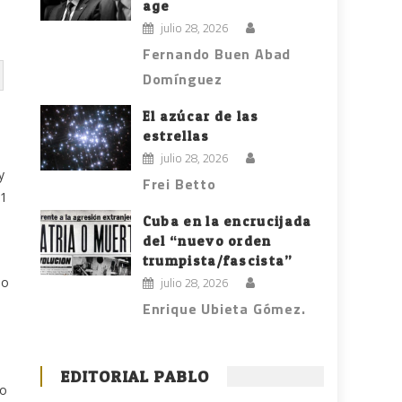
age
julio 28, 2026
Fernando Buen Abad
Domínguez
El azúcar de las
estrellas
julio 28, 2026
y
Frei Betto
11
Cuba en la encrucijada
del “nuevo orden
trumpista/fascista”
do
julio 28, 2026
Enrique Ubieta Gómez.
EDITORIAL PABLO
to