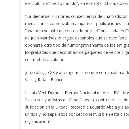
y el color de “medio mundo”, en ese total: China, Colom
“La Bienal del Humor es consecuencia de una tradición hi
mediaciones comenzaban a aparecer publicaciones satíric
“una hoja volante de contenido político” publicada en C
de Juan Martínez Villergas, españoles que se oponían a
oponerse otro tipo de humor proveniente de los emigrad
litografiadas que decoraban los paquetes de veinte cigar
costumbrista cubano.
Junto al siglo XX y al vanguardismo que comenzaba a 
Valls y Rafael Blanco.
Lesbia Vent Dumois, Premio Nacional de Artes Plásticas 
Escritores y Artistas de Cuba (Uneac), contó detalles d
Ilustración en la Uneac. Recordó a Eduardo Abela y a J
unidos y no separados por secciones”, si bien esta disp
organización”.