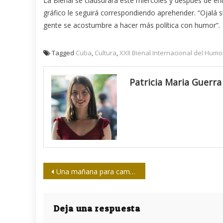
La Bienal se clausurará este miércoles y después de en
gráfico le seguirá correspondiendo aprehender. “Ojalá s
gente se acostumbre a hacer más política con humor”.
Tagged
Cuba
,
Cultura
,
XXII Bienal Internacional del Humo
Patricia Maria Guerra
Navegación
Una mañana para cambiar la rutina
de
entradas
Deja una respuesta