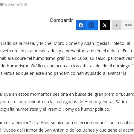
Comment(0)
Compartir
Más
0
n lado de la mesa, y Michel Moro Gómez y Adán Iglesias Toledo, al
erivet comienza a presentarlos y a presentar también el debate. En la
 hablará sobre “el humorismo gráfico en Cuba, su salud, perspectivas 
nal de Humorismo Gráfico, que acerca a los artistas desde el domingo 
mas virtuales que en este año pandémico han ayudado a levantar la
ienal que en estos momentos sesiona en busca del gran premio “Eduar
 por el reconocimiento en las categorías de Humor general, Sátira
Fotografía humorística y el Premio Tomy de humor político.
ra esta edición”-dirá Ares-se hizo una selección menor con la cual se
 Museo del Humor de San Antonio de los Baños y que tiene el acen