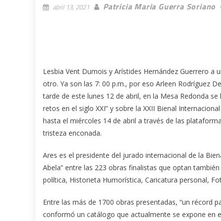
Patricia Maria Guerra Soriano
abril 13, 2021
Lesbia Vent Dumois y Arístides Hernández Guerrero a u
otro. Ya son las 7: 00 p.m., por eso Arleen Rodríguez D
tarde de este lunes 12 de abril, en la Mesa Redonda se
retos en el siglo XXI” y sobre la XXII Bienal Internacio
hasta el miércoles 14 de abril a través de las platafor
tristeza enconada.
Ares es el presidente del jurado internacional de la B
Abela” entre las 223 obras finalistas que optan también
política, Historieta Humorística, Caricatura personal, 
Entre las más de 1700 obras presentadas, “un récord pa
conformó un catálogo que actualmente se expone en el