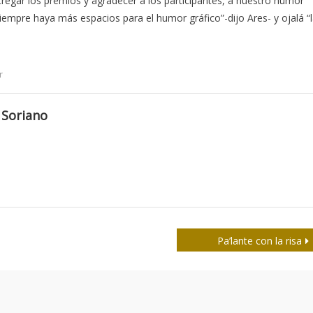
tregar los premios y agradecer a los participantes, a nuestro humor
iempre haya más espacios para el humor gráfico”-dijo Ares- y ojalá “
r
 Soriano
Pa’lante con la risa