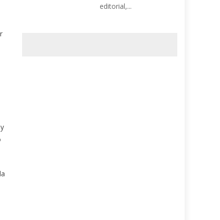
editorial,...
r
 y
o
la