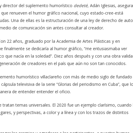
 y director del suplemento humorístico
dedeté,
Adán Iglesias, asegura
” que renueven el humor gráfico nacional, cuyo estado-cree-está
as. Una de ellas es la estructuración de una ley de derecho de auto
 medio de comunicación sin antes consultar al creador.
 Con 22 años, graduado por la Academia de Artes Plásticas y en
que finalmente se dedicaría al humor gráfico, “me entusiasmaba ver
co que nacía en la soledad”. Diez años después y con una obra valida
generación de creadores en el país que aún no son tan conocidos.
plemento humorístico villaclareño con más de medio siglo de fundado
 cápsula televisiva de la serie “Glorias del periodismo en Cuba”, que l
anera de entender entender el oficio.
e tratan temas universales. El 2020 fue un ejemplo clarísimo, cuando 
ares, y perspectivas, a color y a línea y con los trazos de distintos