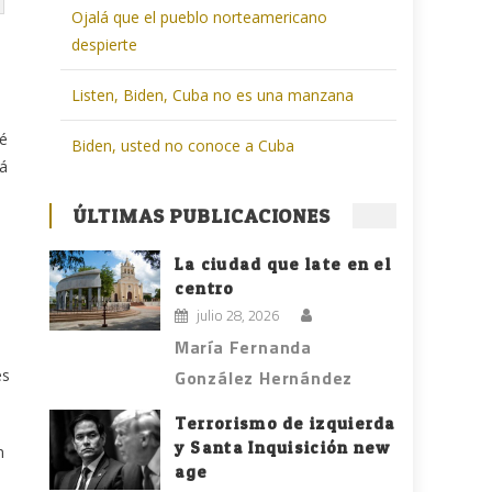
Ojalá que el pueblo norteamericano
despierte
Listen, Biden, Cuba no es una manzana
ué
Biden, usted no conoce a Cuba
rá
ÚLTIMAS PUBLICACIONES
La ciudad que late en el
centro
julio 28, 2026
María Fernanda
es
González Hernández
Terrorismo de izquierda
y Santa Inquisición new
n
age