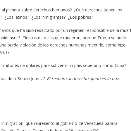
 al planeta sobre derechos humanos? ¿Qué derechos tienen los
s? ¿Los latinos? ¿Los inmigrantes? ¿Los pobres?
manos que ha sido redactado por un régimen responsable de la muer
ounidenses? Cientos de miles que murieron, porque Trump se burló
na burda violación de los derechos humanos mentirle, como hizo
irus?
ir millones de dólares para subvertir un país soberano como Cuba?
nos dejó Benito Juárez
? El respeto al derecho ajeno es la paz.
inmigración, que representó al gobierno de Venezuela para la
is Posada Carriles. Tiene su bufete en Washington DC.