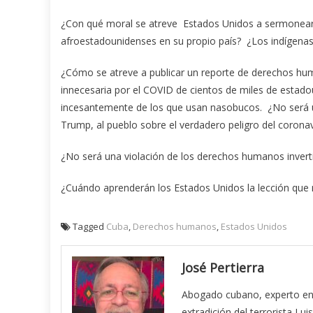
¿Con qué moral se atreve Estados Unidos a sermonear
afroestadounidenses en su propio país? ¿Los indígena
¿Cómo se atreve a publicar un reporte de derechos hu
innecesaria por el COVID de cientos de miles de estad
incesantemente de los que usan nasobucos. ¿No será u
Trump, al pueblo sobre el verdadero peligro del coronav
¿No será una violación de los derechos humanos invert
¿Cuándo aprenderán los Estados Unidos la lección que 
Tagged
Cuba
,
Derechos humanos
,
Estados Unidos
José Pertierra
Abogado cubano, experto en 
extradición del terrorista Lu