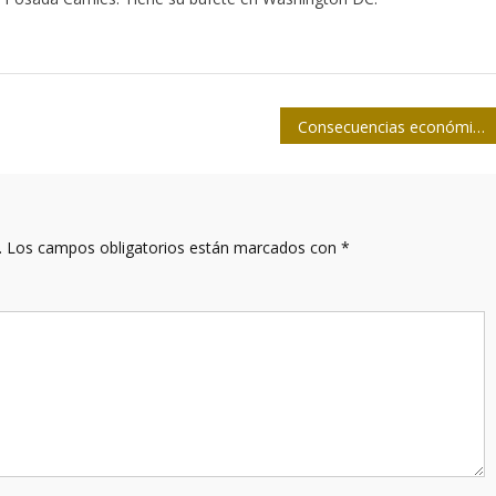
Consecuencias económicas y culturales del cinismo imperial (+Video)
.
Los campos obligatorios están marcados con
*