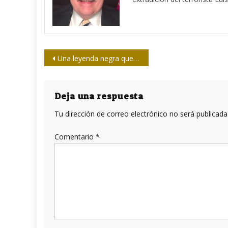
Navegación
Una leyenda negra que afecta a todos
de
entradas
Deja una respuesta
Tu dirección de correo electrónico no será publicada
Comentario
*