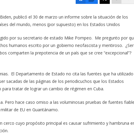
 Biden, publicó el 30 de marzo un informe sobre la situación de los
íses del mundo, menos (por supuesto) en los Estados Unidos
rigido por su secretario de estado Mike Pompeo. Me pregunto por q
echos humanos escrito por un gobierno neofascista y mentiroso. ¿Se
s comparten la prepotencia de un país que se cree “excepcional”?
nias. El Departamento de Estado no cita las fuentes que ha utilizado
 ser sacadas de las páginas de los periodicuchos que los Estados
o para tratar de lograr un cambio de régimen en Cuba.
na. Pero hace caso omiso a las voluminosas pruebas de fuentes fiabl
e militar de EU en Guantánamo.
 cerco cuyo propósito principal es causar sufrimiento y hambruna e
ción.