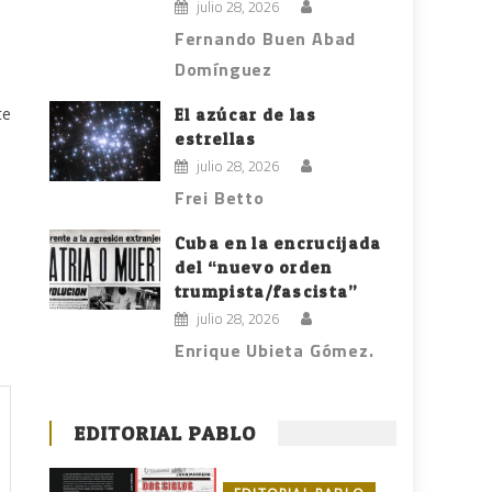
julio 28, 2026
Fernando Buen Abad
Domínguez
te
El azúcar de las
estrellas
julio 28, 2026
Frei Betto
Cuba en la encrucijada
del “nuevo orden
trumpista/fascista”
julio 28, 2026
Enrique Ubieta Gómez.
EDITORIAL PABLO