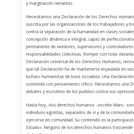
y marginación reinantes.
Necesitamos una Declaración de los Derechos Humanos
suscrita por las organizaciones de los trabajadores y t
contra la separación de la humanidad en clases social
concepción dinámica e integral, capaz de perfeccionars
permanente de veedores, supervisores y controladores o
responsabilidades colectivas. Romper con toda «letaní
Declaración Universal de los Derechos Humanos, renova
que tal Declaración ha de mantenerse enjaulada en sesi
luchas» humanistas de base socialista. Una Declaració
sostenida con pensamiento crítico. Necesitamos una D
debates y escrutinio de los pueblos contra sus opresore
Hasta hoy, «los derechos humanos –escribe Marx– son 
individuos egoístas, separados de sí y de la comunida
ejercerse en comunidad. Su contenido es la participaci
Estado». Ninguno de los derechos humanos trasciende 