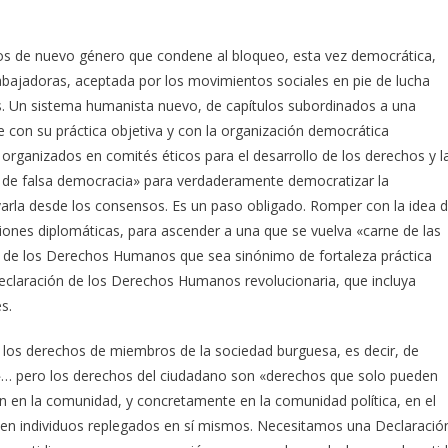
 de nuevo género que condene al bloqueo, esta vez democrática,
rabajadoras, aceptada por los movimientos sociales en pie de lucha
es. Un sistema humanista nuevo, de capítulos subordinados a una
e con su práctica objetiva y con la organización democrática
rganizados en comités éticos para el desarrollo de los derechos y l
a de falsa democracia» para verdaderamente democratizar la
rla desde los consensos. Es un paso obligado. Romper con la idea 
ones diplomáticas, para ascender a una que se vuelva «carne de las
n de los Derechos Humanos que sea sinónimo de fortaleza práctica
eclaración de los Derechos Humanos revolucionaria, que incluya
s.
los derechos de miembros de la sociedad burguesa, es decir, de
d»… pero los derechos del ciudadano son «derechos que solo pueden
ón en la comunidad, y concretamente en la comunidad política, en el
en individuos replegados en sí mismos. Necesitamos una Declaració