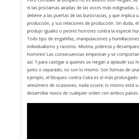
ni las proclamas airadas de las voces más indignadas. La
detiene a las puertas de las burocracias, y que implica 
producción, y sus relaciones de producción. Sin duda, e
produjo iguales o peores horrores contra la especie h
Todo tipo de engañifas, manipulaciones y humillaciones.
individualismo y racismo. Miseria, pobreza y desamparo
horrores! Las consecuencias empeoran y se comportan
así. Y para castigar a quienes se niegan a aplaudir su
junto o separado, no son lo mismo. Son formas de una 
ejemplo, el bloqueo contra Cuba es el más prolongado
sinnúmero de ocasiones, nada ocurre; lo mismo está su
desarrollar nexos de cualquier orden con ambos países.