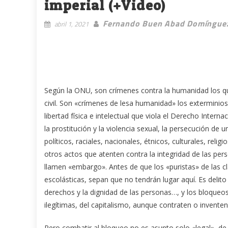
imperial (+Video)
Fernando Buen Abad Domíngue
abril 1, 2021
Según la ONU, son crímenes contra la humanidad los qu
civil. Son «crímenes de lesa humanidad» los exterminios, 
libertad física e intelectual que viola el Derecho Intern
la prostitución y la violencia sexual, la persecución de 
políticos, raciales, nacionales, étnicos, culturales, rel
otros actos que atenten contra la integridad de las per
llamen «embargo». Antes de que los «puristas» de las c
escolásticas, sepan que no tendrán lugar aquí. Es delito
derechos y la dignidad de las personas…, y los bloqueo
ilegítimas, del capitalismo, aunque contraten o inventen
Pero combatir al bloqueo no es asunto solo «legal», de