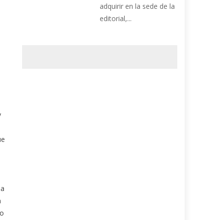
adquirir en la sede de la
editorial,...
y
ue
ma
n
ro