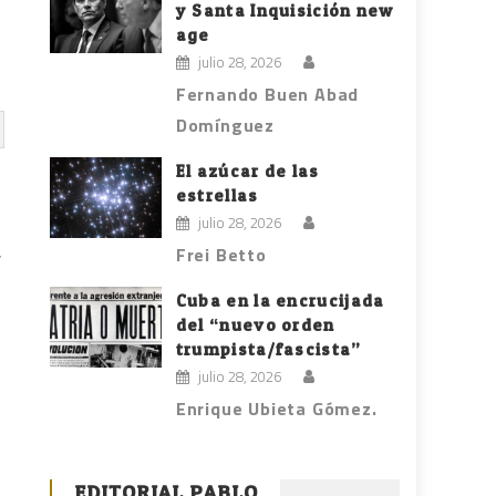
y Santa Inquisición new
age
julio 28, 2026
Fernando Buen Abad
Domínguez
El azúcar de las
estrellas
julio 28, 2026
,
Frei Betto
Cuba en la encrucijada
del “nuevo orden
trumpista/fascista”
julio 28, 2026
Enrique Ubieta Gómez.
EDITORIAL PABLO