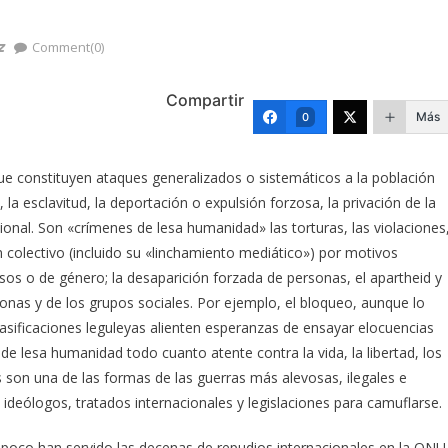
z
Comment(0)
Compartir
Más
0
e constituyen ataques generalizados o sistemáticos a la población
la esclavitud, la deportación o expulsión forzosa, la privación de la
acional. Son «crímenes de lesa humanidad» las torturas, las violaciones
un colectivo (incluido su «linchamiento mediático») por motivos
igiosos o de género; la desaparición forzada de personas, el apartheid y
sonas y de los grupos sociales. Por ejemplo, el bloqueo, aunque lo
lasificaciones leguleyas alienten esperanzas de ensayar elocuencias
 de lesa humanidad todo cuanto atente contra la vida, la libertad, los
s son una de las formas de las guerras más alevosas, ilegales e
 ideólogos, tratados internacionales y legislaciones para camuflarse.
 poco han servido las decenas de repudios internacionales en la ONU