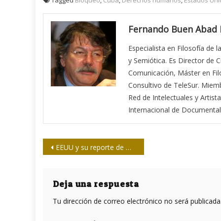
Fernando Buen Abad
Especialista en Filosofía de l
y Semiótica. Es Director de 
Comunicación, Máster en Filo
Consultivo de TeleSur. Miem
Red de Intelectuales y Arti
Internacional de Documentali
Navegación
EEUU y su reporte de Derechos Humanos
de
entradas
Deja una respuesta
Tu dirección de correo electrónico no será publicada