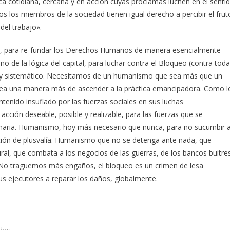
a cotidiana, cercana y en acción cuyas proclamas luchen en el senti
os los miembros de la sociedad tienen igual derecho a percibir el frut
 del trabajo».
es, para re-fundar los Derechos Humanos de manera esencialmente
o de la lógica del capital, para luchar contra el Bloqueo (contra toda
e y sistemático. Necesitamos de un humanismo que sea más que un
sea una manera más de ascender a la práctica emancipadora. Como l
ontenido insuflado por las fuerzas sociales en sus luchas
ón deseable, posible y realizable, para las fuerzas que se
ionaria. Humanismo, hoy más necesario que nunca, para no sucumbir 
acción de plusvalía. Humanismo que no se detenga ante nada, que
ural, que combata a los negocios de las guerras, de los bancos buitre
 No traguemos más engaños, el bloqueo es un crimen de lesa
us ejecutores a reparar los daños, globalmente.
dos