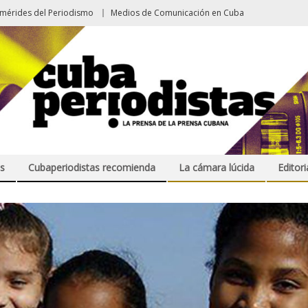
emérides del Periodismo
Medios de Comunicación en Cuba
s
Cubaperiodistas recomienda
La cámara lúcida
Editori