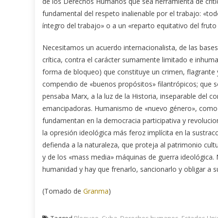
de los Derechos Humanos que sea herramienta de crític
fundamental del respeto inalienable por el trabajo: «tod
íntegro del trabajo» o a un «reparto equitativo del fruto
Necesitamos un acuerdo internacionalista, de las bas
crítica, contra el carácter sumamente limitado e inhuman
forma de bloqueo) que constituye un crimen, flagrant
compendio de «buenos propósitos» filantrópicos; que 
pensaba Marx, a la luz de la Historia, inseparable del c
emancipadoras. Humanismo de «nuevo género», como acci
fundamentan en la democracia participativa y revoluc
la opresión ideológica más feroz implícita en la sustr
defienda a la naturaleza, que proteja al patrimonio cult
y de los «mass media» máquinas de guerra ideológica.
humanidad y hay que frenarlo, sancionarlo y obligar a s
(Tomado de
Granma
)
Tagged
Bloqueo
,
Cuba
,
Derechos humanos
,
Estados Uni