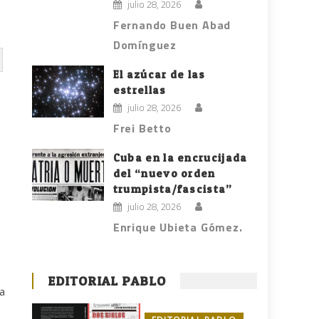
julio 28, 2026
Fernando Buen Abad
Domínguez
El azúcar de las
estrellas
julio 28, 2026
Frei Betto
Cuba en la encrucijada
del “nuevo orden
trumpista/fascista”
julio 28, 2026
Enrique Ubieta Gómez.
n
EDITORIAL PABLO
za