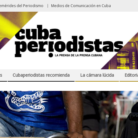
emérides del Periodismo
Medios de Comunicación en Cuba
s
Cubaperiodistas recomienda
La cámara lúcida
Editori