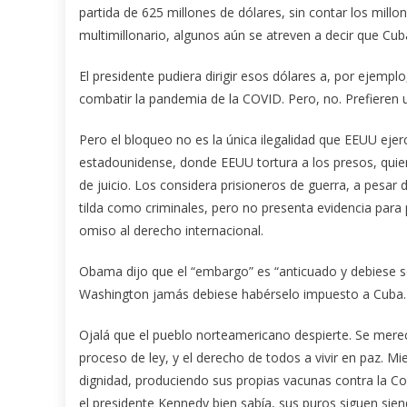
partida de 625 millones de dólares, sin contar los mill
multimillonario, algunos aún se atreven a decir que Cub
El presidente pudiera dirigir esos dólares a, por ejemp
combatir la pandemia de la COVID. Pero, no. Prefieren ut
Pero el bloqueo no es la única ilegalidad que EEUU eje
estadounidense, donde EEUU tortura a los presos, quie
de juicio. Los considera prisioneros de guerra, a pesar d
tilda como criminales, pero no presenta evidencia pa
omiso al derecho internacional.
Obama dijo que el “embargo” es “anticuado y debiese se
Washington jamás debiese habérselo impuesto a Cuba.
Ojalá que el pueblo norteamericano despierte. Se merec
proceso de ley, y el derecho de todos a vivir en paz. M
dignidad, produciendo sus propias vacunas contra la Co
el presidente Kennedy bien sabía, sus puros siguen sie