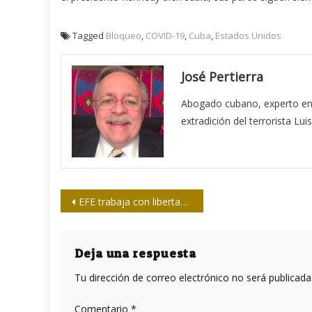
Tagged
Bloqueo
,
COVID-19
,
Cuba
,
Estados Unidos
José Pertierra
Abogado cubano, experto en 
extradición del terrorista Lu
Navegación
EFE trabaja con libertad en Cuba, afirma Centro de Prensa
de
entradas
Deja una respuesta
Tu dirección de correo electrónico no será publicada
Comentario
*