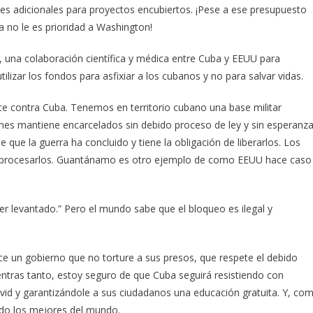
ones adicionales para proyectos encubiertos. ¡Pese a ese presupuesto
a no le es prioridad a Washington!
lo, una colaboración científica y médica entre Cuba y EEUU para
ilizar los fondos para asfixiar a los cubanos y no para salvar vidas.
rce contra Cuba. Tenemos en territorio cubano una base militar
nes mantiene encarcelados sin debido proceso de ley y sin esperanz
e que la guerra ha concluido y tiene la obligación de liberarlos. Los
ra procesarlos. Guantánamo es otro ejemplo de como EEUU hace caso
r levantado.” Pero el mundo sabe que el bloqueo es ilegal y
e un gobierno que no torture a sus presos, que respete el debido
ientras tanto, estoy seguro de que Cuba seguirá resistiendo con
vid y garantizándole a sus ciudadanos una educación gratuita. Y, co
ndo los mejores del mundo.