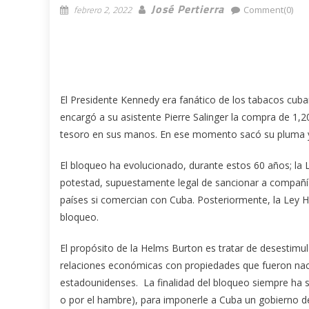
José Pertierra
febrero 2, 2022
Comment(0)
El Presidente Kennedy era fanático de los tabacos cub
encargó a su asistente Pierre Salinger la compra de 1,2
tesoro en sus manos. En ese momento sacó su pluma y 
El bloqueo ha evolucionado, durante estos 60 años; la L
potestad, supuestamente legal de sancionar a compañí
países si comercian con Cuba. Posteriormente, la Ley He
bloqueo.
El propósito de la Helms Burton es tratar de desestimul
relaciones económicas con propiedades que fueron nac
estadounidenses. La finalidad del bloqueo siempre ha si
o por el hambre), para imponerle a Cuba un gobierno de 