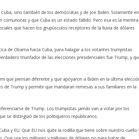
e Cuba, sino también de los demócratas y de Joe Biden. Solamente en
 comunistas y que Cuba es un estado fallido. Pero esa es la mentira
ociales que hacen los grupúsculos receptores de la lluvia de dólares
ítica de Obama hacia Cuba, para halagar a los votantes trumpistas
dadero triunfador de las elecciones presidenciales fue Trump, y qu
i que piensan diferente y que apoyaron a Biden en la última elecció
es de Trump y permitir que mandaran remesas a sus familiares en la
diferenciarse de Trump. Los trumpistas jamás van a votar por los
 se distinguió de los politiqueros republicanos.
uba y EU. Que EU nos quite la rodilla que tiene sobre nuestro cuello 
o. Que use los millones y millones de dólares no para tratar de