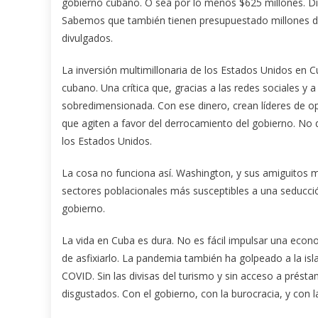
gobierno cubano. O sea por lo menos $625 millones. Di
Sabemos que también tienen presupuestado millones de
divulgados.
La inversión multimillonaria de los Estados Unidos en Cu
cubano. Una crítica que, gracias a las redes sociales y 
sobredimensionada. Con ese dinero, crean líderes de opo
que agiten a favor del derrocamiento del gobierno. No 
los Estados Unidos.
La cosa no funciona así. Washington, y sus amiguitos m
sectores poblacionales más susceptibles a una seducció
gobierno.
La vida en Cuba es dura. No es fácil impulsar una eco
de asfixiarlo. La pandemia también ha golpeado a la isl
COVID. Sin las divisas del turismo y sin acceso a prés
disgustados. Con el gobierno, con la burocracia, y con la