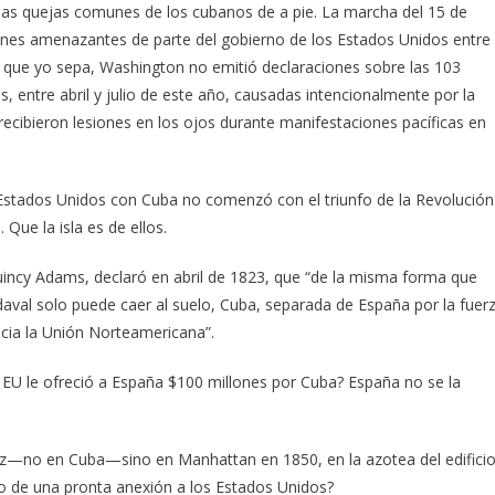
as quejas comunes de los cubanos de a pie. La marcha del 15 de
ones amenazantes de parte del gobierno de los Estados Unidos entre
, que yo sepa, Washington no emitió declaraciones sobre las 103
, entre abril y julio de este año, causadas intencionalmente por la
 recibieron lesiones en los ojos durante manifestaciones pacíficas en
 Estados Unidos con Cuba no comenzó con el triunfo de la Revolución
ue la isla es de ellos.
uincy Adams, declaró en abril de 1823, que “de la misma forma que
val solo puede caer al suelo, Cuba, separada de España por la fuer
hacia la Unión Norteamericana”.
e EU le ofreció a España $100 millones por Cuba? España no se la
ez—no en Cuba—sino en Manhattan en 1850, en la azotea del edifici
o de una pronta anexión a los Estados Unidos?