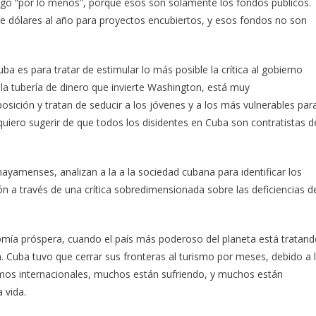
go “por lo menos”, porque esos son solamente los fondos públicos.
 dólares al año para proyectos encubiertos, y esos fondos no son
ba es para tratar de estimular lo más posible la crítica al gobierno
a la tubería de dinero que invierte Washington, está muy
sición y tratan de seducir a los jóvenes y a los más vulnerables par
quiero sugerir de que todos los disidentes en Cuba son contratistas d
ayamenses, analizan a la a la sociedad cubana para identificar los
n a través de una crítica sobredimensionada sobre las deficiencias d
nomía próspera, cuando el país más poderoso del planeta está tratan
a. Cuba tuvo que cerrar sus fronteras al turismo por meses, debido a 
tamos internacionales, muchos están sufriendo, y muchos están
 vida.