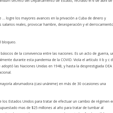
ándum secreto del Departamento de Estado, fechado el 6 de abril de
 … logre los mayores avances en la privación a Cuba de dinero y
los salarios reales, provocar hambre, desesperación y el derrocamient
l bloqueo.
s básicos de la convivencia entre las naciones. Es un acto de guerra, u
mente durante esta pandemia de la COVID. Viola el artículo II b y c 
e adoptó las Naciones Unidas en 1948, y hasta la desprestigiada OEA
cional.
mayoría abrumadora (casi unánime) en más de 30 ocasiones una
 de los Estados Unidos para tratar de efectuar un cambio de régimen e
upuestado mas de $25 millones al año para tratar de tumbar al