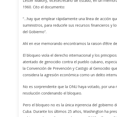
Lester Mallory, Vicesecretario de Estado, en un memor
1960. Cito el documento:
“…hay que emplear rápidamente una línea de acción que
suministros, para reducirle sus recursos financieros y 
del Gobierno”.
Ahí en ese memorando encontramos la raison d’être de
El bloqueo viola el derecho internacional y los principio
atentado de genocidio contra el pueblo cubano, especial
la Convención de Prevención y Castigo al Genocidio qu
considera la agresión económica como un delito interna
No es sorprendente que la ONU haya votado, por una 
resolución condenando el bloqueo.
Pero el bloqueo no es la única injerencia del gobierno
Cuba. Durante los últimos 25 años, Washington ha pres