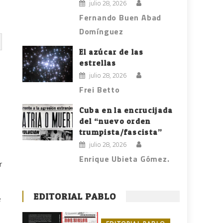
julio 28, 2026
Fernando Buen Abad
Domínguez
El azúcar de las
estrellas
julio 28, 2026
Frei Betto
Cuba en la encrucijada
del “nuevo orden
trumpista/fascista”
julio 28, 2026
Enrique Ubieta Gómez.
r
EDITORIAL PABLO
e