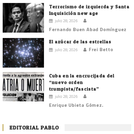
Terrorismo de izquierda y Santa
Inquisición new age
julio 28, 2026
Fernando Buen Abad Domínguez
El azúcar de las estrellas
Frei Betto
julio 28, 2026
Cuba en la encrucijada del
“nuevo orden
trumpista/fascista”
julio 28, 2026
Enrique Ubieta Gómez.
EDITORIAL PABLO