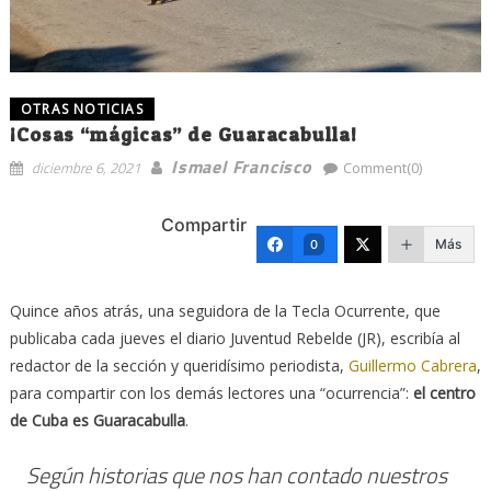
OTRAS NOTICIAS
¡Cosas “mágicas” de Guaracabulla!
Ismael Francisco
diciembre 6, 2021
Comment(0)
Compartir
Más
0
Quince años atrás, una seguidora de la Tecla Ocurrente, que
publicaba cada jueves el diario Juventud Rebelde (JR), escribía al
redactor de la sección y queridísimo periodista,
Guillermo Cabrera
,
para compartir con los demás lectores una “ocurrencia”:
el centro
de Cuba es Guaracabulla
.
Según historias que nos han contado nuestros