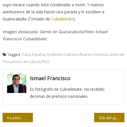
suyo renace cuando está condenado a morir. Y nuevos
aventureros de la vida hacen una parada y le escriben a
Guaracabulla (Tomado de
Cubadebate
).
Imagen destacada: Gente de Guaracabulla/Foto: Ismael
Francisco/ Cubadebate.
Tagged
Cuba
,
España
,
Guillermo Cabrera Álvarez
,
Historia
,
Unión de
Periodistas de Cuba (UPEC)
Ismael Francisco
Es fotógrafo de Cubadebate. Ha recibido
decenas de premios nacionales.
Navegación
Listen, Biden, Cuba no es una manzana
Día del ajedrecista villaclareño