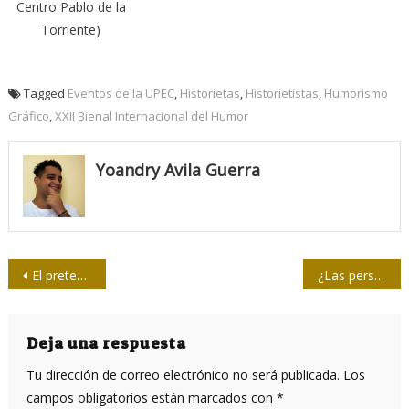
Centro Pablo de la
Torriente)
Tagged
Eventos de la UPEC
,
Historietas
,
Historietistas
,
Humorismo
Gráfico
,
XXII Bienal Internacional del Humor
Yoandry Avila Guerra
Navegación
El pretexto sónico: Entre la CIA y Marco Rubio (I Parte)
¿Las personas ya vacunadas pueden continuar transmitiendo el virus?
de
entradas
Deja una respuesta
Tu dirección de correo electrónico no será publicada.
Los
campos obligatorios están marcados con
*