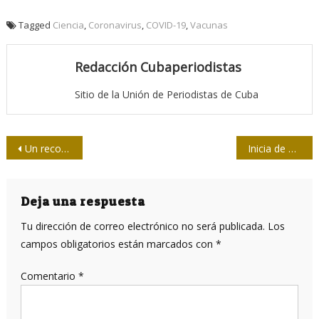
Tagged
Ciencia
,
Coronavirus
,
COVID-19
,
Vacunas
Redacción Cubaperiodistas
Sitio de la Unión de Periodistas de Cuba
Navegación
Un recorrido visual por trazos ganadores
Inicia de manera virtual el festival internacional de documentales Santiago Álvarez in Memoriam
de
entradas
Deja una respuesta
Tu dirección de correo electrónico no será publicada.
Los
campos obligatorios están marcados con
*
Comentario
*