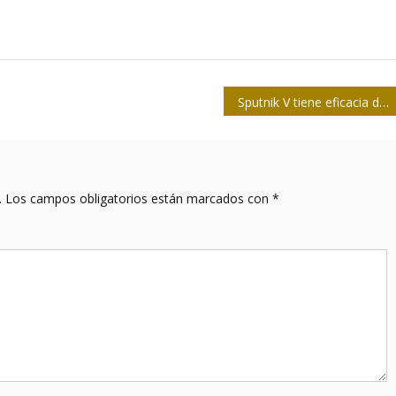
Sputnik V tiene eficacia del 91,6%, según The Lancet
.
Los campos obligatorios están marcados con
*