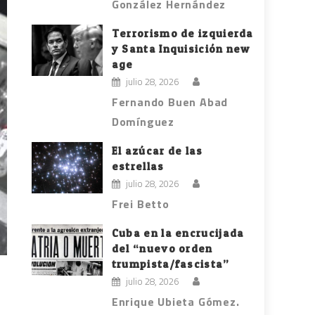
González Hernández
Terrorismo de izquierda
y Santa Inquisición new
age
julio 28, 2026
Fernando Buen Abad
Domínguez
El azúcar de las
estrellas
julio 28, 2026
Frei Betto
Cuba en la encrucijada
del “nuevo orden
trumpista/fascista”
julio 28, 2026
Enrique Ubieta Gómez.