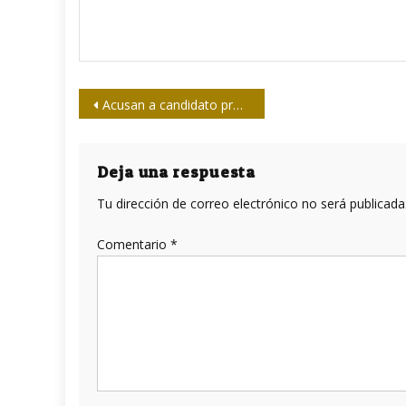
Navegación
Acusan a candidato presidencial peruano por fraude en el caso del periodista Hugo Bustíos
de
entradas
Deja una respuesta
Tu dirección de correo electrónico no será publicada
Comentario
*