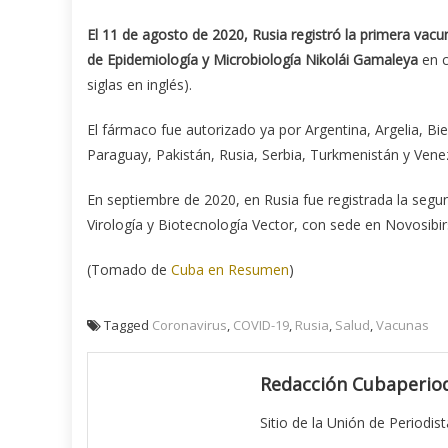
El 11 de agosto de 2020, Rusia registró la primera vacu
de Epidemiología y Microbiología Nikolái Gamaleya
en c
siglas en inglés).
El fármaco fue autorizado ya por Argentina, Argelia, Bie
Paraguay, Pakistán, Rusia, Serbia, Turkmenistán y Vene
En septiembre de 2020, en Rusia fue registrada la segu
Virología y Biotecnología Vector, con sede en Novosibir
(Tomado de
Cuba en Resumen
)
Tagged
Coronavirus
,
COVID-19
,
Rusia
,
Salud
,
Vacunas
Redacción Cubaperiod
Sitio de la Unión de Periodis