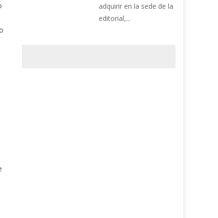
o
adquirir en la sede de la
editorial,...
lo
e