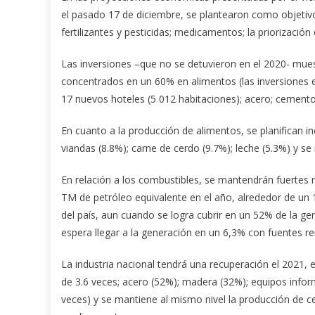
el pasado 17 de diciembre, se plantearon como objetivo
fertilizantes y pesticidas; medicamentos; la priorización
Las inversiones –que no se detuvieron en el 2020- mues
concentrados en un 60% en alimentos (las inversiones e
17 nuevos hoteles (5 012 habitaciones); acero; cemento;
En cuanto a la producción de alimentos, se planifican in
viandas (8.8%); carne de cerdo (9.7%); leche (5.3%) y s
En relación a los combustibles, se mantendrán fuertes r
TM de petróleo equivalente en el año, alrededor de un 
del país, aun cuando se logra cubrir en un 52% de la ge
espera llegar a la generación en un 6,3% con fuentes r
La industria nacional tendrá una recuperación el 2021, 
de 3.6 veces; acero (52%); madera (32%); equipos inform
veces) y se mantiene al mismo nivel la producción de c