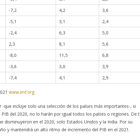
-7,2
4,2
3,6
-5,1
3,1
2,4
-2,4
6,3
5,0
2,3
8,1
5,6
-8,0
11,5
6,8
-3,6
3,0
3,9
-7,4
4,1
2,9
2021
www.imf.org
 -que incluye solo una selección de los países más importantes-, si
 PIB del 2020, no lo harán por igual todos los países o regiones. De t
 disminuyeron en el 2020, solo Estados Unidos y la India. Por su
 año y mantendrá un alto ritmo de incremento del PIB en el 2021.