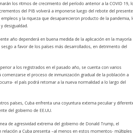
marán los ritmos de crecimiento del período anterior a la COVID 19, l
incrementos del PIB volverá a imponerse luego del rebote del presente
os empleos y la riqueza que desaparecieron producto de la pandemia, 
y desigualdad.
esente año dependerá en buena medida de la aplicación en la mayoría
n sesgo a favor de los países más desarrollados, en detrimento del
perior a los registrados en el pasado año, se cuenta con varios
á comenzarse el proceso de inmunización gradual de la población a
curra- el país podrá retornar a la nueva normalidad a lo largo del
tros países, Cuba enfrenta una coyuntura externa peculiar y diferent
ente del gobierno de EE.UU.
línea de agresividad extrema del gobierno de Donald Trump, el
en relación a Cuba presenta –al menos en estos momentos- múltiples