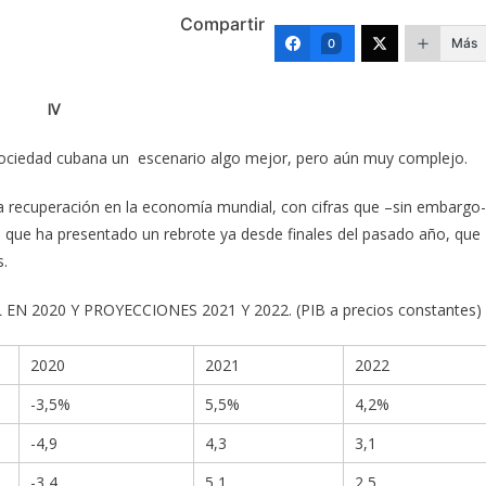
Compartir
Más
0
IV
a sociedad cubana un escenario algo mejor, pero aún muy complejo.
 la recuperación en la economía mundial, con cifras que –sin embargo-
, que ha presentado un rebrote ya desde finales del pasado año, que
s.
 2020 Y PROYECCIONES 2021 Y 2022. (PIB a precios constantes)
2020
2021
2022
-3,5%
5,5%
4,2%
-4,9
4,3
3,1
-3,4
5,1
2,5