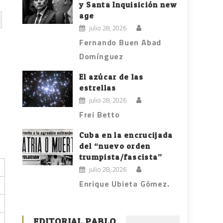
y Santa Inquisición new
age
julio 28, 2026
Fernando Buen Abad
Domínguez
El azúcar de las
estrellas
julio 28, 2026
Frei Betto
Cuba en la encrucijada
del “nuevo orden
trumpista/fascista”
julio 28, 2026
Enrique Ubieta Gómez.
EDITORIAL PABLO