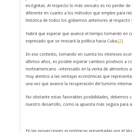
incógnitas. Al respecto lo más sensato es no perder de 
diferente en cuanto a los métodos que emplee para rela
histórica de todos los gobiernos anteriores al respecto
Habrá que esperar que avance el tiempo tomando en cu
expresado que se revisará la política hacia Cuba.
[2]
En ese contexto, tomando en cuenta los intereses eco
últimos años, es posible esperar cambios positivos a c
norteamericano –interesado en la venta de alimentos a n
muy atentos a las ventajas económicas que representará
una vez que avance la recuperación del turismo internac
No obstante estas favorables posibilidades, debemos c
nuestro desarrollo, como la apuesta más segura para a
En las proyecciones económicas presentadas por el Vice