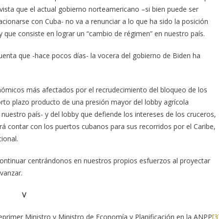
vista que el actual gobierno norteamericano –si bien puede ser
cionarse con Cuba- no va a renunciar a lo que ha sido la posición
 y que consiste en lograr un “cambio de régimen” en nuestro país.
enta que -hace pocos días- la vocera del gobierno de Biden ha
nómicos más afectados por el recrudecimiento del bloqueo de los
orto plazo producto de una presión mayor del lobby agrícola
uestro país- y del lobby que defiende los intereses de los cruceros,
 contar con los puertos cubanos para sus recorridos por el Caribe,
ional.
ontinuar centrándonos en nuestros propios esfuerzos al proyectar
vanzar.
V
primer Ministro y Ministro de Economía y Planificación en la ANPP
[3