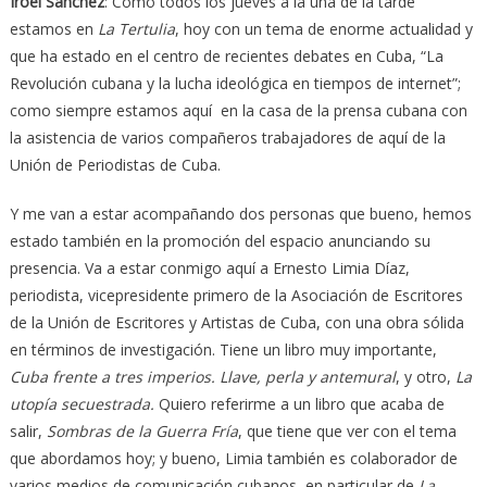
Iroel Sánchez
: Como todos los jueves a la una de la tarde
estamos en
La Tertulia
, hoy con un tema de enorme actualidad y
que ha estado en el centro de recientes debates en Cuba, “La
Revolución cubana y la lucha ideológica en tiempos de internet”;
como siempre estamos aquí en la casa de la prensa cubana con
la asistencia de varios compañeros trabajadores de aquí de la
Unión de Periodistas de Cuba.
Y me van a estar acompañando dos personas que bueno, hemos
estado también en la promoción del espacio anunciando su
presencia. Va a estar conmigo aquí a Ernesto Limia Díaz,
periodista, vicepresidente primero de la Asociación de Escritores
de la Unión de Escritores y Artistas de Cuba, con una obra sólida
en términos de investigación. Tiene un libro muy importante,
Cuba frente a tres imperios. Llave, perla y antemural
, y otro,
La
utopía secuestrada.
Quiero referirme a un libro que acaba de
salir,
Sombras de la Guerra Fría
, que tiene que ver con el tema
que abordamos hoy; y bueno, Limia también es colaborador de
varios medios de comunicación cubanos, en particular de
La