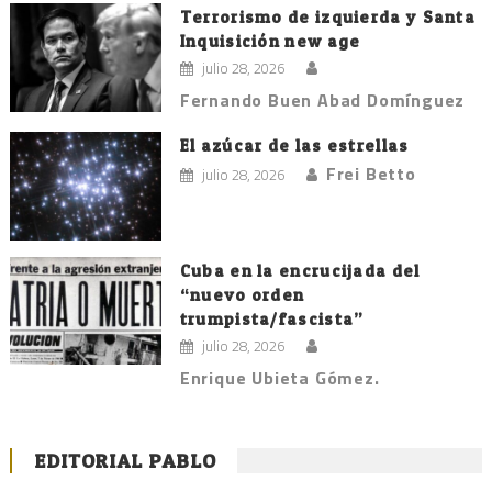
Terrorismo de izquierda y Santa
Inquisición new age
julio 28, 2026
Fernando Buen Abad Domínguez
El azúcar de las estrellas
Frei Betto
julio 28, 2026
Cuba en la encrucijada del
“nuevo orden
trumpista/fascista”
julio 28, 2026
Enrique Ubieta Gómez.
EDITORIAL PABLO