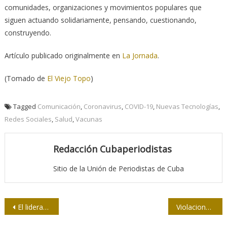
comunidades, organizaciones y movimientos populares que
siguen actuando solidariamente, pensando, cuestionando,
construyendo.
Artículo publicado originalmente en
La Jornada
.
(Tomado de
El Viejo Topo
)
Tagged
Comunicación
,
Coronavirus
,
COVID-19
,
Nuevas Tecnologías
,
Redes Sociales
,
Salud
,
Vacunas
Redacción Cubaperiodistas
Sitio de la Unión de Periodistas de Cuba
Navegación
El liderazgo bondadoso de Adela Moro
Violaciones de protocolos lastran respuesta de Cuba a la Covid-19