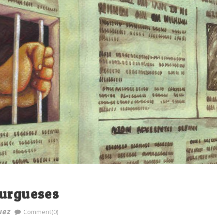
burgueses
uez
Comment(0)