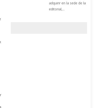
adquirir en la sede de la
editorial,...
e
n
r
a