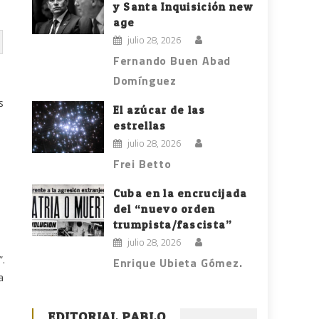
y Santa Inquisición new
age
julio 28, 2026
Fernando Buen Abad
Domínguez
s
El azúcar de las
estrellas
julio 28, 2026
Frei Betto
Cuba en la encrucijada
del “nuevo orden
trumpista/fascista”
julio 28, 2026
”.
Enrique Ubieta Gómez.
a
EDITORIAL PABLO