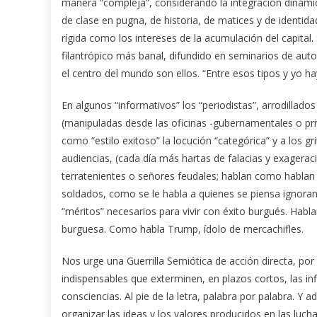
manera “compleja”, considerando la integración dinámic
de clase en pugna, de historia, de matices y de identida
rígida como los intereses de la acumulación del capita
filantrópico más banal, difundido en seminarios de aut
el centro del mundo son ellos. “Entre esos tipos y yo hay
En algunos “informativos” los “periodistas”, arrodillados
(manipuladas desde las oficinas -gubernamentales o priv
como “estilo exitoso” la locución “categórica” y a los g
audiencias, (cada día más hartas de falacias y exagera
terratenientes o señores feudales; hablan como hablan
soldados, como se le habla a quienes se piensa ignoran
“méritos” necesarios para vivir con éxito burgués. Habl
burguesa. Como habla Trump, ídolo de mercachifles.
Nos urge una Guerrilla Semiótica de acción directa, por
indispensables que exterminen, en plazos cortos, las i
consciencias. Al pie de la letra, palabra por palabra. 
organizar las ideas y los valores producidos en las lucha