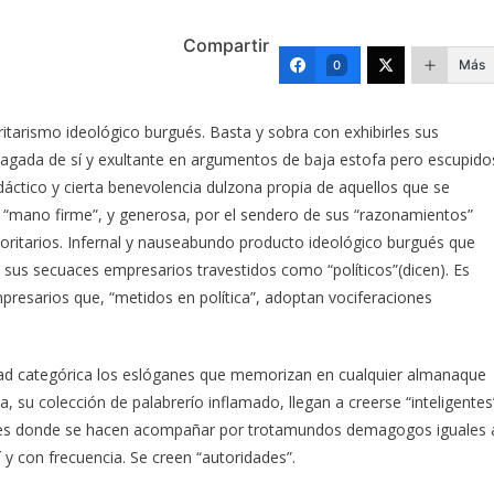
Compartir
Más
0
ritarismo ideológico burgués. Basta y sobra con exhibirles sus
pagada de sí y exultante en argumentos de baja estofa pero escupido
dáctico y cierta benevolencia dulzona propia de aquellos que se
 “mano firme”, y generosa, por el sendero de sus “razonamientos”
oritarios. Infernal y nauseabundo producto ideológico burgués que
y sus secuaces empresarios travestidos como “políticos”(dicen). Es
presarios que, “metidos en política”, adoptan vociferaciones
ad categórica los eslóganes que memorizan en cualquier almanaque
za, su colección de palabrerío inflamado, llegan a creerse “inteligentes
ones donde se hacen acompañar por trotamundos demagogos iguales 
 y con frecuencia. Se creen “autoridades”.