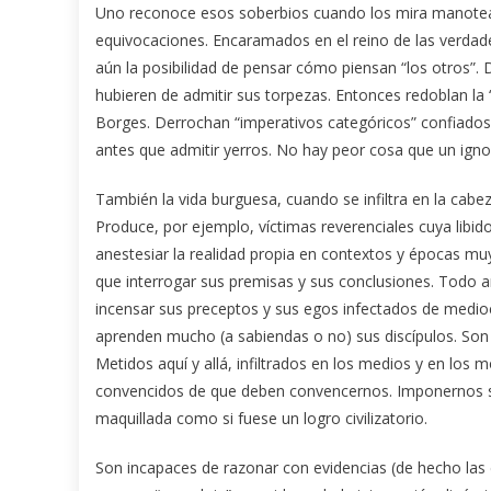
Uno reconoce esos soberbios cuando los mira manotear
equivocaciones. Encaramados en el reino de las verdad
aún la posibilidad de pensar cómo piensan “los otros”. 
hubieren de admitir sus torpezas. Entonces redoblan la 
Borges. Derrochan “imperativos categóricos” confiados
antes que admitir yerros. No hay peor cosa que un igno
También la vida burguesa, cuando se infiltra en la cabe
Produce, por ejemplo, víctimas reverenciales cuya libid
anestesiar la realidad propia en contextos y épocas muy
que interrogar sus premisas y sus conclusiones. Todo an
incensar sus preceptos y sus egos infectados de medioc
aprenden mucho (a sabiendas o no) sus discípulos. Son e
Metidos aquí y allá, infiltrados en los medios y en l
convencidos de que deben convencernos. Imponernos su
maquillada como si fuese un logro civilizatorio.
Son incapaces de razonar con evidencias (de hecho las e