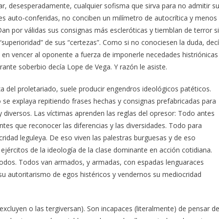
, desesperadamente, cualquier sofisma que sirva para no admitir s
es auto-conferidas, no conciben un milímetro de autocrítica y menos
Dan por válidas sus consignas más escleróticas y tiemblan de terror si
“superioridad” de sus “certezas”. Como si no conociesen la duda, dec
 en vencer al oponente a fuerza de imponerle necedades histriónicas
rante soberbio decía Lope de Vega. Y razón le asiste.
za del proletariado, suele producir engendros ideológicos patéticos.
o se explaya repitiendo frases hechas y consignas prefabricadas para
 diversos. Las víctimas aprenden las reglas del opresor: Todo antes
tes que reconocer las diferencias y las diversidades. Todo para
ridad leguleya. De eso viven las palestras burguesas y de eso
jércitos de la ideología de la clase dominante en acción cotidiana.
os modos. Todos van armados, y armadas, con espadas lenguaraces
 autoritarismo de egos histéricos y vendernos su mediocridad
xcluyen o las tergiversan). Son incapaces (literalmente) de pensar d