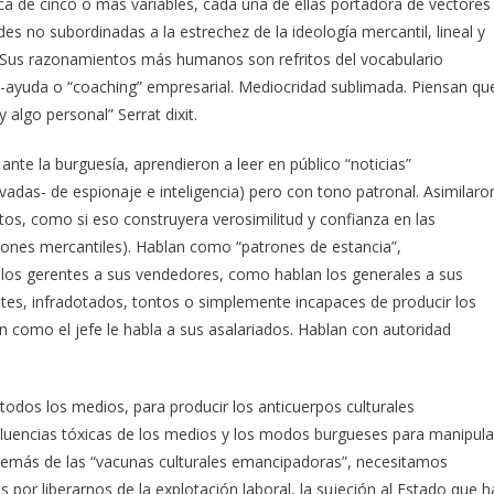
a de cinco o más variables, cada una de ellas portadora de vectores
des no subordinadas a la estrechez de la ideología mercantil, lineal y
l. Sus razonamientos más humanos son refritos del vocabulario
o-ayuda o “coaching” empresarial. Mediocridad sublimada. Piensan qu
 algo personal” Serrat dixit.
 ante la burguesía, aprendieron a leer en público “noticias”
adas- de espionaje e inteligencia) pero con tono patronal. Asimilaro
ritos, como si eso construyera verosimilitud y confianza en las
ciones mercantiles). Hablan como “patrones de estancia”,
 los gerentes a sus vendedores, como hablan los generales a sus
tes, infradotados, tontos o simplemente incapaces de producir los
an como el jefe le habla a sus asalariados. Hablan con autoridad
 todos los medios, para producir los anticuerpos culturales
nfluencias tóxicas de los medios y los modos burgueses para manipula
Y además de las “vacunas culturales emancipadoras”, necesitamos
s por liberarnos de la explotación laboral, la sujeción al Estado que h