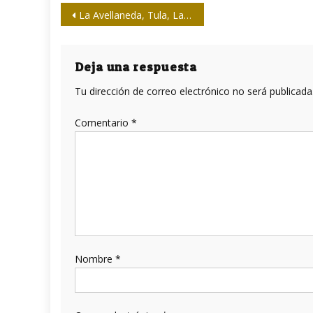
Navegación
La Avellaneda, Tula, La Peregrina: una y emblemática escritora
de
entradas
Deja una respuesta
Tu dirección de correo electrónico no será publicada
Comentario
*
Nombre
*