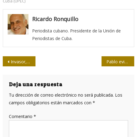
Cuba (UPEC)
Ricardo Ronquillo
Periodista cubano. Presidente de la Unión de
Periodistas de Cuba.
Navegación
Invasor, un modelo editorial centrado en las audiencias
Pablo evidenció en su profuso periodismo el pensamiento revolucionario
de
entradas
Deja una respuesta
Tu dirección de correo electrónico no será publicada.
Los
campos obligatorios están marcados con
*
Comentario
*