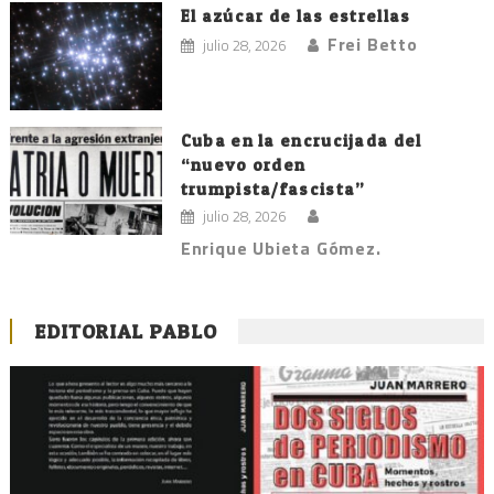
El azúcar de las estrellas
Frei Betto
julio 28, 2026
Cuba en la encrucijada del
“nuevo orden
trumpista/fascista”
julio 28, 2026
Enrique Ubieta Gómez.
EDITORIAL PABLO