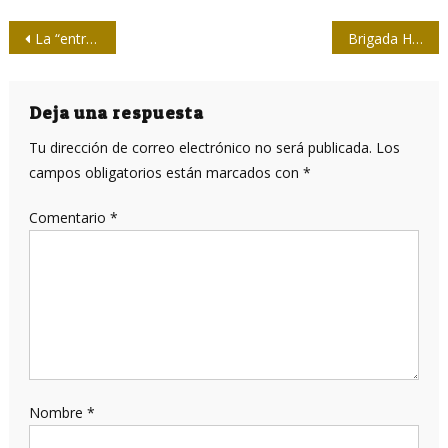
Navegación
La “entrevista Pagni-Guaidó”, o cómo el periodismo se convierte en propaganda
Brigada Henry Reeve combatirá la COVID-19 en México
de
entradas
Deja una respuesta
Tu dirección de correo electrónico no será publicada.
Los
campos obligatorios están marcados con
*
Comentario
*
Nombre
*