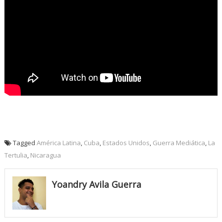
Tagged
América Latina
,
Cuba
,
Estados Unidos
,
Guerra Mediática
,
La
Tertulia
,
Nicaragua
Yoandry Avila Guerra