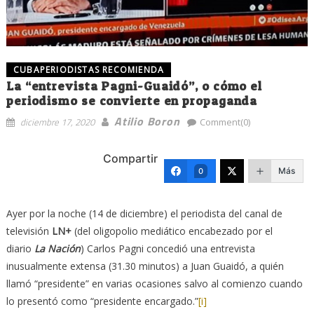
CUBAPERIODISTAS RECOMIENDA
La “entrevista Pagni-Guaidó”, o cómo el
periodismo se convierte en propaganda
Atilio Boron
diciembre 17, 2020
Comment(0)
Compartir
Más
0
Ayer por la noche (14 de diciembre) el periodista del canal de
televisión
LN+
(del oligopolio mediático encabezado por el
diario
La Nación
) Carlos Pagni concedió una entrevista
inusualmente extensa (31.30 minutos) a Juan Guaidó, a quién
llamó “presidente” en varias ocasiones salvo al comienzo cuando
lo presentó como “presidente encargado.”
[i]