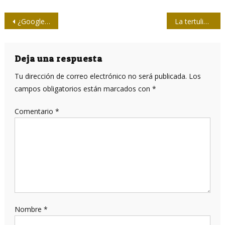
Navegación
¿Google tendrá que pagar a los medios de comunicación?
La tertulia: ¿Revoluciones de colores en América Latina?
de
entradas
Deja una respuesta
Tu dirección de correo electrónico no será publicada.
Los
campos obligatorios están marcados con
*
Comentario
*
Nombre
*