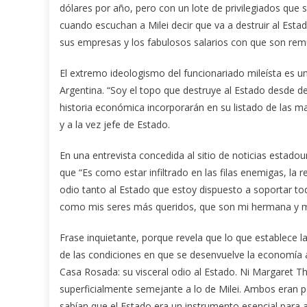
dólares por año, pero con un lote de privilegiados que
cuando escuchan a Milei decir que va a destruir al Esta
sus empresas y los fabulosos salarios con que son rem
El extremo ideologismo del funcionariado mileísta es 
Argentina. “Soy el topo que destruye al Estado desde d
historia económica incorporarán en su listado de las 
y a la vez jefe de Estado.
En una entrevista concedida al sitio de noticias estado
que “Es como estar infiltrado en las filas enemigas, la 
odio tanto al Estado que estoy dispuesto a soportar tod
como mis seres más queridos, que son mi hermana y mis 
Frase inquietante, porque revela que lo que establece l
de las condiciones en que se desenvuelve la economía a
Casa Rosada: su visceral odio al Estado. Ni Margaret Th
superficialmente semejante a lo de Milei. Ambos eran p
sabían que el Estado era un instrumento esencial para