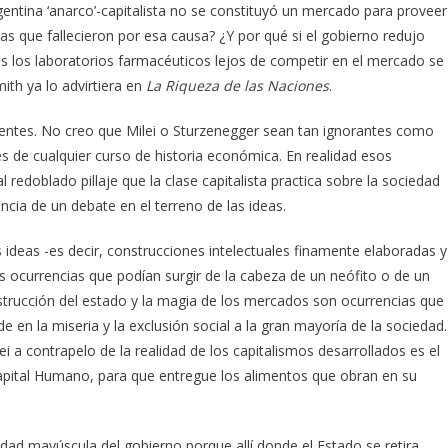
gentina ‘anarco’-capitalista no se constituyó un mercado para proveer
 que fallecieron por esa causa? ¿Y por qué si el gobierno redujo
s los laboratorios farmacéuticos lejos de competir en el mercado se
th ya lo advirtiera en
La Riqueza de las Naciones
.
centes. No creo que Milei o Sturzenegger sean tan ignorantes como
s de cualquier curso de historia económica. En realidad esos
l redoblado pillaje que la clase capitalista practica sobre la sociedad
cia de un debate en el terreno de las ideas.
s ideas -es decir, construcciones intelectuales finamente elaboradas y
s ocurrencias que podían surgir de la cabeza de un neófito o de un
estrucción del estado y la magia de los mercados son ocurrencias que
de en la miseria y la exclusión social a la gran mayoría de la sociedad.
i a contrapelo de la realidad de los capitalismos desarrollados es el
 Capital Humano, para que entregue los alimentos que obran en su
idad mayúscula del gobierno porque allí donde el Estado se retira,