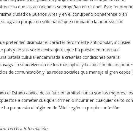
 ofrecer lo que las autoridades se empeñan en retener. Este fenómen
la misma ciudad de Buenos Aires y en el conurbano bonaerense o en
es se agrava porque no sólo habrá que combatir a la pobreza sino
 pretenden disimular el carácter ferozmente antipopular, inclusive
te país y de sus socios extranjeros que ha puesto en marcha el
na batalla cultural encaminada a crear las condiciones para la
onsagra la supervivencia de los más aptos y la sumisión de los pobre
os de comunicación y las redes sociales que maneja el gran capital 
do el Estado abdica de su función arbitral nunca son los mejores, lo
spuestos a cometer cualquier crimen o incurrir en cualquier delito con
 se ha propuesto el régimen de Milei según su propia confesión
oto: Tercera Información.