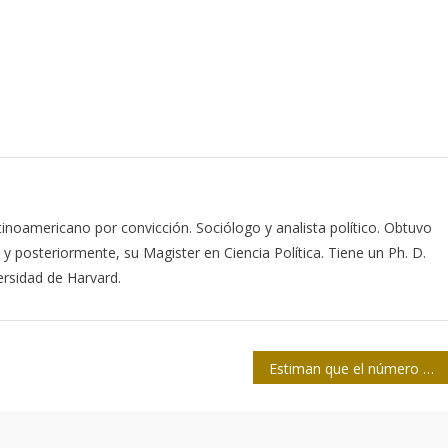
tinoamericano por convicción. Sociólogo y analista político. Obtuvo
 y posteriormente, su Magister en Ciencia Política. Tiene un Ph. D.
versidad de Harvard.
Estiman que el número de países que hacen boicot al dólar ya supera al de sus partidarios