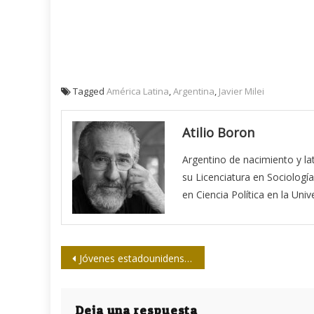
Tagged
América Latina
,
Argentina
,
Javier Milei
Atilio Boron
Argentino de nacimiento y la
su Licenciatura en Sociología
en Ciencia Política en la Uni
Navegación
Jóvenes estadounidenses buscan a Cuba en la UPEC
de
entradas
Deja una respuesta