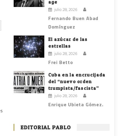
age
julio 28, 2026
Fernando Buen Abad
Domínguez
El azúcar de las
estrellas
julio 28, 2026
Frei Betto
Cuba en la encrucijada
del “nuevo orden
trumpista/fascista”
julio 28, 2026
Enrique Ubieta Gómez.
es
EDITORIAL PABLO