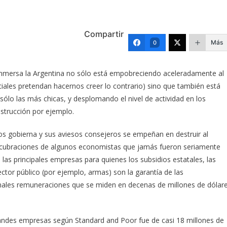
Compartir
Más
0
inmersa la Argentina no sólo está empobreciendo aceleradamente al
ciales pretendan hacernos creer lo contrario) sino que también está
ólo las más chicas, y desplomando el nivel de actividad en los
strucción por ejemplo.
os gobierna y sus aviesos consejeros se empeñan en destruir al
elucubraciones de algunos economistas que jamás fueron seriamente
as principales empresas para quienes los subsidios estatales, las
ctor público (por ejemplo, armas) son la garantía de las
ales remuneraciones que se miden en decenas de millones de dólar
ndes empresas según Standard and Poor fue de casi 18 millones de