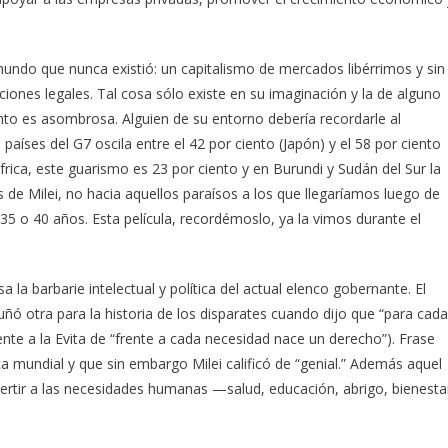
mundo que nunca existió: un capitalismo de mercados libérrimos y sin
ciones legales. Tal cosa sólo existe en su imaginación y la de alguno
unto es asombrosa. Alguien de su entorno debería recordarle al
 países del G7 oscila entre el 42 por ciento (Japón) y el 58 por ciento
rica, este guarismo es 23 por ciento y en Burundi y Sudán del Sur la
s de Milei, no hacia aquellos paraísos a los que llegaríamos luego de
e 35 o 40 años. Esta película, recordémoslo, ya la vimos durante el
la barbarie intelectual y política del actual elenco gobernante. El
ñó otra para la historia de los disparates cuando dijo que “para cada
 a la Evita de “frente a cada necesidad nace un derecho”). Frase
a mundial y que sin embargo Milei calificó de “genial.” Además aquel
ertir a las necesidades humanas —salud, educación, abrigo, bienesta