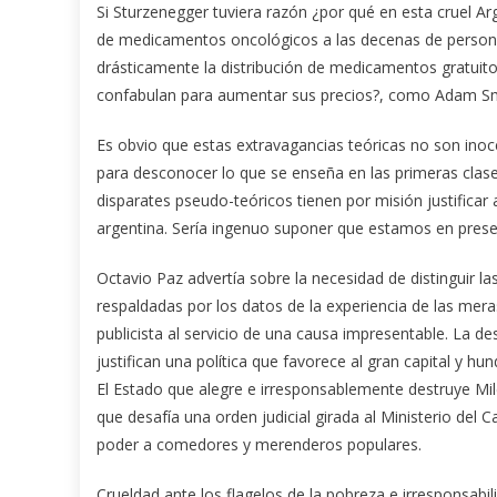
Si Sturzenegger tuviera razón ¿por qué en esta cruel Ar
de medicamentos oncológicos a las decenas de personas
drásticamente la distribución de medicamentos gratuito
confabulan para aumentar sus precios?, como Adam Smi
Es obvio que estas extravagancias teóricas no son ino
para desconocer lo que se enseña en las primeras clase
disparates pseudo-teóricos tienen por misión justificar a
argentina. Sería ingenuo suponer que estamos en presen
Octavio Paz advertía sobre la necesidad de distinguir la
respaldadas por los datos de la experiencia de las mera
publicista al servicio de una causa impresentable. La d
justifican una política que favorece al gran capital y hun
El Estado que alegre e irresponsablemente destruye Mile
que desafía una orden judicial girada al Ministerio del
poder a comedores y merenderos populares.
Crueldad ante los flagelos de la pobreza e irresponsabil