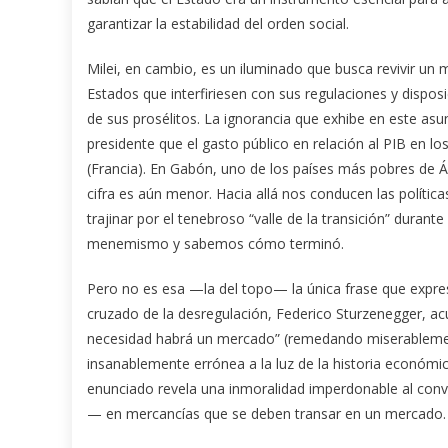
garantizar la estabilidad del orden social.
Milei, en cambio, es un iluminado que busca revivir un 
Estados que interfiriesen con sus regulaciones y disposi
de sus prosélitos. La ignorancia que exhibe en este as
presidente que el gasto público en relación al PIB en los
(Francia). En Gabón, uno de los países más pobres de Áf
cifra es aún menor. Hacia allá nos conducen las política
trajinar por el tenebroso “valle de la transición” durant
menemismo y sabemos cómo terminó.
Pero no es esa —la del topo— la única frase que expresa 
cruzado de la desregulación, Federico Sturzenegger, acu
necesidad habrá un mercado” (remedando miserablemente
insanablemente errónea a la luz de la historia económic
enunciado revela una inmoralidad imperdonable al conv
— en mercancías que se deben transar en un mercado.