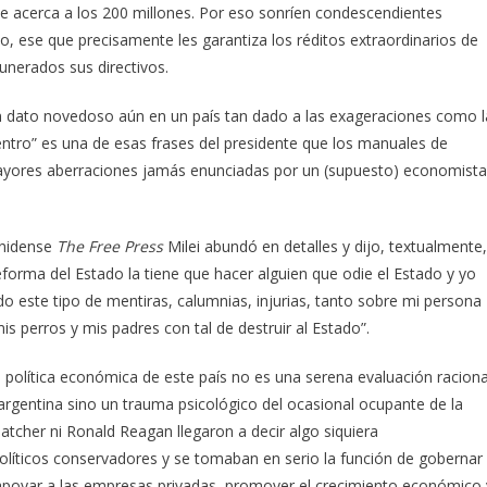
 se acerca a los 200 millones. Por eso sonríen condescendientes
do, ese que precisamente les garantiza los réditos extraordinarios de
unerados sus directivos.
un dato novedoso aún en un país tan dado a las exageraciones como l
entro” es una de esas frases del presidente que los manuales de
mayores aberraciones jamás enunciadas por un (supuesto) economista
unidense
The Free Press
Milei abundó en detalles y dijo, textualmente,
reforma del Estado la tiene que hacer alguien que odie el Estado y yo
o este tipo de mentiras, calumnias, injurias, tanto sobre mi persona
perros y mis padres con tal de destruir al Estado”.
a política económica de este país no es una serena evaluación raciona
rgentina sino un trauma psicológico del ocasional ocupante de la
atcher ni Ronald Reagan llegaron a decir algo siquiera
olíticos conservadores y se tomaban en serio la función de gobernar
 apoyar a las empresas privadas, promover el crecimiento económico 