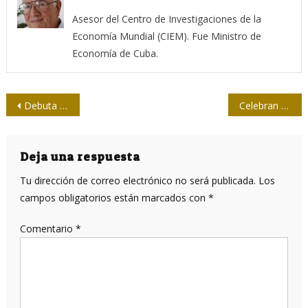
Asesor del Centro de Investigaciones de la
Economía Mundial (CIEM). Fue Ministro de
Economía de Cuba.
Navegación
Debuta BioFarma Innovations, nueva empresa cubano-británica
Celebran en la ACNU Día Mundial de la Televisión
de
entradas
Deja una respuesta
Tu dirección de correo electrónico no será publicada.
Los
campos obligatorios están marcados con
*
Comentario
*