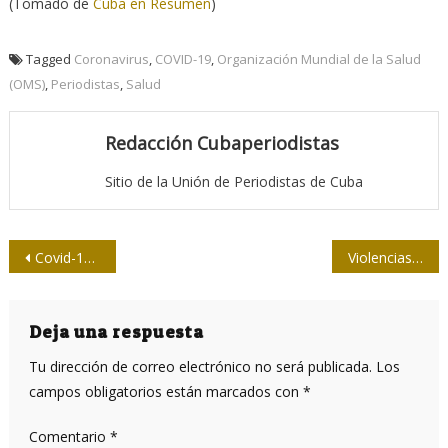
(Tomado de
Cuba en Resumen
)
Tagged
Coronavirus
,
COVID-19
,
Organización Mundial de la Salud
(OMS)
,
Periodistas
,
Salud
Redacción Cubaperiodistas
Sitio de la Unión de Periodistas de Cuba
Navegación
Covid-19 suma nuevos peligros a profesionales de la comunicación, alerta la ONU
Violencias de género: visibilizando hilos
de
entradas
Deja una respuesta
Tu dirección de correo electrónico no será publicada.
Los
campos obligatorios están marcados con
*
Comentario
*