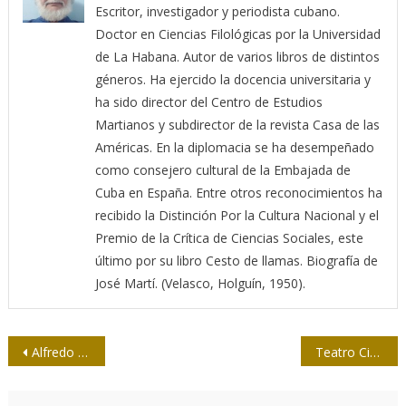
Escritor, investigador y periodista cubano.
Doctor en Ciencias Filológicas por la Universidad
de La Habana. Autor de varios libros de distintos
géneros. Ha ejercido la docencia universitaria y
ha sido director del Centro de Estudios
Martianos y subdirector de la revista Casa de las
Américas. En la diplomacia se ha desempeñado
como consejero cultural de la Embajada de
Cuba en España. Entre otros reconocimientos ha
recibido la Distinción Por la Cultura Nacional y el
Premio de la Crítica de Ciencias Sociales, este
último por su libro Cesto de llamas. Biografía de
José Martí. (Velasco, Holguín, 1950).
Navegación
Alfredo Corell: “La vacuna de Pfizer todavía no tiene eficacia en personas”
Teatro Cimarrón celebra sus 25 años
de