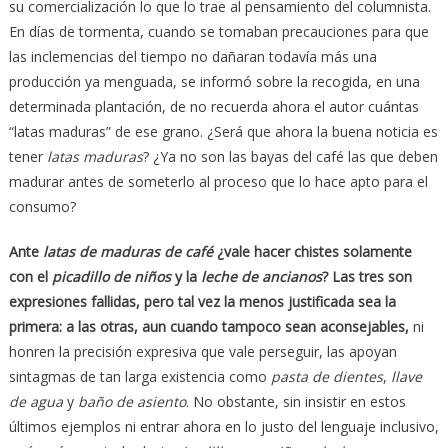
su comercialización lo que lo trae al pensamiento del columnista.
En días de tormenta, cuando se tomaban precauciones para que
las inclemencias del tiempo no dañaran todavía más una
producción ya menguada, se informó sobre la recogida, en una
determinada plantación, de no recuerda ahora el autor cuántas
“latas maduras” de ese grano. ¿Será que ahora la buena noticia es
tener
latas maduras
? ¿Ya no son las bayas del café las que deben
madurar antes de someterlo al proceso que lo hace apto para el
consumo?
Ante
latas de maduras de café
¿vale hacer chistes solamente
con el
picadillo de niños
y la
leche de ancianos
? Las tres son
expresiones fallidas, pero tal vez la menos justificada sea la
primera: a las otras, aun cuando tampoco sean aconsejables,
ni
honren la precisión expresiva que vale perseguir, las apoyan
sintagmas de tan larga existencia como
pasta de dientes
,
llave
de agua
y
baño de asiento
. No obstante, sin insistir en estos
últimos ejemplos ni entrar ahora en lo justo del lenguaje inclusivo,