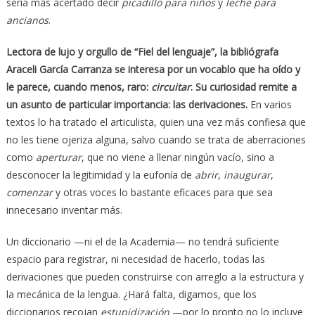
sería más acertado decir
picadillo para niños
y
leche para
ancianos
.
Lectora de lujo y orgullo de “Fiel del lenguaje”, la bibliógrafa
Araceli García Carranza se interesa por un vocablo que ha oído y
le parece, cuando menos, raro:
circuitar
. Su curiosidad remite a
un asunto de particular importancia: las derivaciones.
En varios
textos lo ha tratado el articulista, quien una vez más confiesa que
no les tiene ojeriza alguna, salvo cuando se trata de aberraciones
como
aperturar
, que no viene a llenar ningún vacío, sino a
desconocer la legitimidad y la eufonía de
abrir
,
inaugurar
,
comenzar
y otras voces lo bastante eficaces para que sea
innecesario inventar más.
Un diccionario —ni el de la Academia— no tendrá suficiente
espacio para registrar, ni necesidad de hacerlo, todas las
derivaciones que pueden construirse con arreglo a la estructura y
la mecánica de la lengua. ¿Hará falta, digamos, que los
diccionarios recojan
estupidización
—por lo pronto no lo incluye