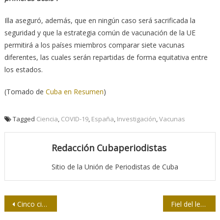
Illa aseguró, además, que en ningún caso será sacrificada la
seguridad y que la estrategia común de vacunación de la UE
permitirá a los países miembros comparar siete vacunas
diferentes, las cuales serán repartidas de forma equitativa entre
los estados.
(Tomado de
Cuba en Resumen
)
Tagged
Ciencia
,
COVID-19
,
España
,
Investigación
,
Vacunas
Redacción Cubaperiodistas
Sitio de la Unión de Periodistas de Cuba
Navegación
Cinco cifras que muestran cómo la pandemia de coronavirus está fuera de control en Estados Unidos
Fiel del lenguaje 52 / ¿Se maduran las latas?