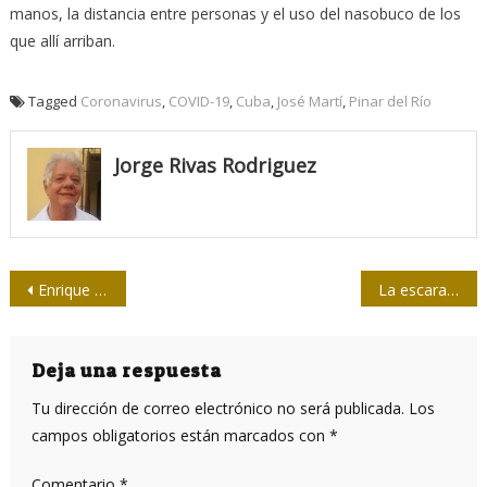
manos, la distancia entre personas y el uso del nasobuco de los
que allí arriban.
Tagged
Coronavirus
,
COVID-19
,
Cuba
,
José Martí
,
Pinar del Río
Jorge Rivas Rodriguez
Navegación
Enrique Pérez Díaz: La experiencia es el camino hacia la verdad
La escarapela de José Martí en la Jornada por la Cultura Cubana
de
entradas
Deja una respuesta
Tu dirección de correo electrónico no será publicada.
Los
campos obligatorios están marcados con
*
Comentario
*